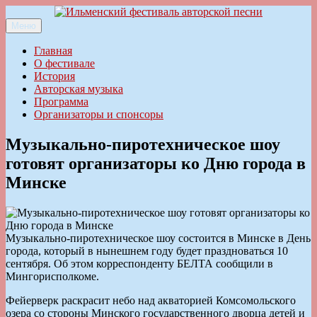
Перейти
к
Меню
Ильменский фестиваль авторской песни
содержимому
Главная
О фестивале
История
Авторская музыка
Программа
Организаторы и спонсоры
Музыкально-пиротехническое шоу
готовят организаторы ко Дню города в
Минске
Музыкально-пиротехническое шоу состоится в Минске в День
города, который в нынешнем году будет праздноваться 10
сентября. Об этом корреспонденту БЕЛТА сообщили в
Мингорисполкоме.
Фейерверк раскрасит небо над акваторией Комсомольского
озера со стороны Минского государственного дворца детей и