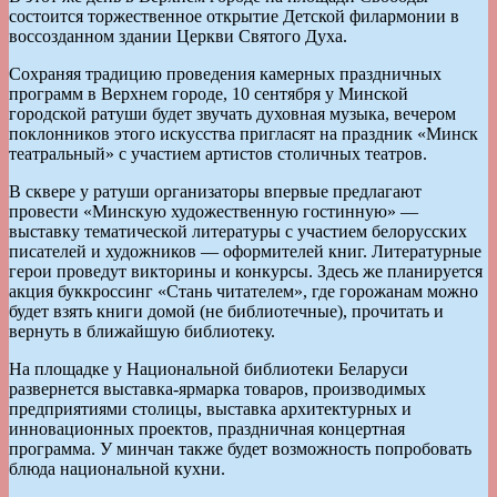
состоится торжественное открытие Детской филармонии в
воссозданном здании Церкви Святого Духа.
Сохраняя традицию проведения камерных праздничных
программ в Верхнем городе, 10 сентября у Минской
городской ратуши будет звучать духовная музыка, вечером
поклонников этого искусства пригласят на праздник «Минск
театральный» с участием артистов столичных театров.
В сквере у ратуши организаторы впервые предлагают
провести «Минскую художественную гостинную» —
выставку тематической литературы с участием белорусских
писателей и художников — оформителей книг. Литературные
герои проведут викторины и конкурсы. Здесь же планируется
акция буккроссинг «Стань читателем», где горожанам можно
будет взять книги домой (не библиотечные), прочитать и
вернуть в ближайшую библиотеку.
На площадке у Национальной библиотеки Беларуси
развернется выставка-ярмарка товаров, производимых
предприятиями столицы, выставка архитектурных и
инновационных проектов, праздничная концертная
программа. У минчан также будет возможность попробовать
блюда национальной кухни.