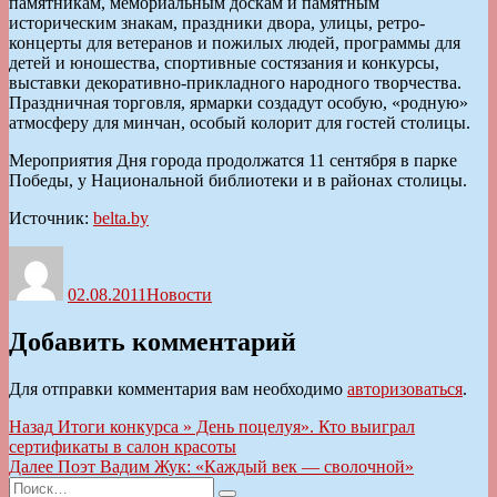
памятникам, мемориальным доскам и памятным
историческим знакам, праздники двора, улицы, ретро-
концерты для ветеранов и пожилых людей, программы для
детей и юношества, спортивные состязания и конкурсы,
выставки декоративно-прикладного народного творчества.
Праздничная торговля, ярмарки создадут особую, «родную»
атмосферу для минчан, особый колорит для гостей столицы.
Мероприятия Дня города продолжатся 11 сентября в парке
Победы, у Национальной библиотеки и в районах столицы.
Источник:
belta.by
Автор
Опубликовано
Рубрики
02.08.2011
Новости
Добавить комментарий
Для отправки комментария вам необходимо
авторизоваться
.
Навигация
Предыдущая
Назад
Итоги конкурса » День поцелуя». Кто выиграл
запись:
сертификаты в салон красоты
по
Следующая
Далее
Поэт Вадим Жук: «Каждый век — сволочной»
записям
Искать:
запись: