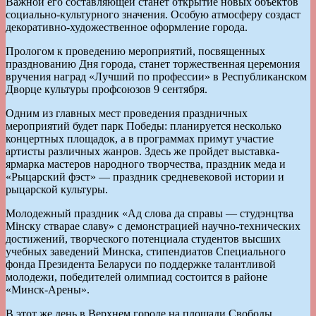
Важной его составляющей станет открытие новых объектов
социально-культурного значения. Особую атмосферу создаст
декоративно-художественное оформление города.
Прологом к проведению мероприятий, посвященных
празднованию Дня города, станет торжественная церемония
вручения наград «Лучший по профессии» в Республиканском
Дворце культуры профсоюзов 9 сентября.
Одним из главных мест проведения праздничных
мероприятий будет парк Победы: планируется несколько
концертных площадок, а в программах примут участие
артисты различных жанров. Здесь же пройдет выставка-
ярмарка мастеров народного творчества, праздник меда и
«Рыцарский фэст» — праздник средневековой истории и
рыцарской культуры.
Молодежный праздник «Ад слова да справы — студэнцтва
Мінску стварае славу» с демонстрацией научно-технических
достижений, творческого потенциала студентов высших
учебных заведений Минска, стипендиатов Специального
фонда Президента Беларуси по поддержке талантливой
молодежи, победителей олимпиад состоится в районе
«Минск-Арены».
В этот же день в Верхнем городе на площади Свободы