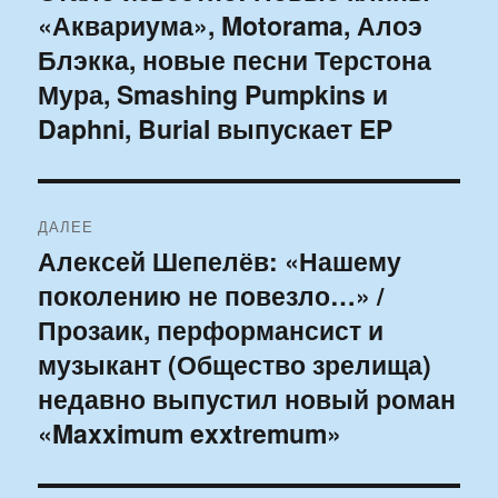
«Аквариума», Motorama, Алоэ
запись:
записям
Блэкка, новые песни Терстона
Мура, Smashing Pumpkins и
Daphni, Burial выпускает EP
ДАЛЕЕ
Алексей Шепелёв: «Нашему
Следующая
поколению не повезло…» /
запись:
Прозаик, перформансист и
музыкант (Общество зрелища)
недавно выпустил новый роман
«Maxximum exxtremum»