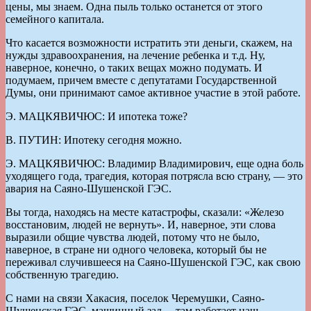
цены, мы знаем. Одна пыль только останется от этого
семейного капитала.
Что касается возможности истратить эти деньги, скажем, на
нужды здравоохранения, на лечение ребенка и т.д. Ну,
наверное, конечно, о таких вещах можно подумать. И
подумаем, причем вместе с депутатами Государственной
Думы, они принимают самое активное участие в этой работе.
Э. МАЦКЯВИЧЮС: И ипотека тоже?
В. ПУТИН: Ипотеку сегодня можно.
Э. МАЦКЯВИЧЮС: Владимир Владимирович, еще одна боль
уходящего года, трагедия, которая потрясла всю страну, — это
авария на Саяно-Шушенской ГЭС.
Вы тогда, находясь на месте катастрофы, сказали: «Железо
восстановим, людей не вернуть». И, наверное, эти слова
выразили общие чувства людей, потому что не было,
наверное, в стране ни одного человека, который бы не
переживал случившееся на Саяно-Шушенской ГЭС, как свою
собственную трагедию.
С нами на связи Хакасия, поселок Черемушки, Саяно-
Шушенская ГЭС, машинный зал— там работает наш