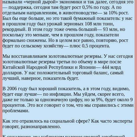
называли «черной дырой» экономики и так далее, сегодня это
— поддержка, сегодня там будет рост 0,5% по году. А по
отдельным направлениям, в животноводстве— за 10% рост.
Был бы еще больше, но это такой бумажный показатель: у нас
в прошлом году был урожай зерновых 108 млн тонн,
рекордный. В этом году тоже очень большой— 93 млн, но
поскольку это меньше, чем в прошлом году, показатели
формально снижены. Но в целом все равно, повторяю, рост
будет по сельскому хозяйству— плюс 0,5 процента.
Мы восстанавливаем золотовалютные резервы. У нас сегодня
золотовалютные резервы третьи по объему в мире после
Китайской Народной Республики и Японии— 444 млрд
долларов. У нас положительный торговый баланс, самый
лучший, наверное, показатель будет.
В 2006 году был хороший показатель, а в этом году, видимо,
будет еще лучше— по инфляции. Мы уйдем, скорее всего,
даже не только за однозначную цифру, но за 9%, будет около 9
процентов. Это все говорит о том, что мы справились с этими
проблемами.
Как это отразилось на социальной сфере? Как часто эксперты
говорят, разнонаправленно.
К сожалению, мы наблюдаем падение средней заработной