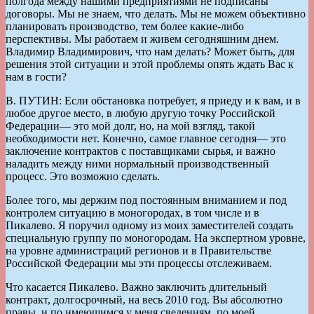
полгода между нашими предприятиями не подписаны
договоры. Мы не знаем, что делать. Мы не можем объективно
планировать производство, тем более какие-либо
перспективы. Мы работаем и живем сегодняшним днем.
Владимир Владимирович, что нам делать? Может быть, для
решения этой ситуации и этой проблемы опять ждать Вас к
нам в гости?
В. ПУТИН: Если обстановка потребует, я приеду и к вам, и в
любое другое место, в любую другую точку Российской
Федерации— это мой долг, но, на мой взгляд, такой
необходимости нет. Конечно, самое главное сегодня— это
заключение контрактов с поставщиками сырья, и важно
наладить между ними нормальный производственный
процесс. Это возможно сделать.
Более того, мы держим под постоянным вниманием и под
контролем ситуацию в моногородах, в том числе и в
Пикалево. Я поручил одному из моих заместителей создать
специальную группу по моногородам. На экспертном уровне,
на уровне администраций регионов и в Правительстве
Российской Федерации мы эти процессы отслеживаем.
Что касается Пикалево. Важно заключить длительный
контракт, долгосрочный, на весь 2010 год. Вы абсолютно
правы, и по имеющимся у меня сведениям, по моей