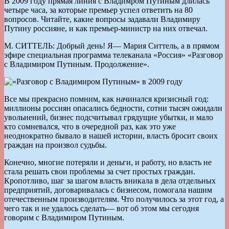
В 2009 году прямая линия с Владимром Путиным длилась
четыре часа, за которые премьер успел ответить на 80
вопросов. Читайте, какие вопросы задавали Владимиру
Путину россияне, и как премьер-министр на них отвечал.
М. СИТТЕЛЬ: Добрый день! Я— Мария Ситтель, а в прямом
эфире специальная программа телеканала «Россия» «Разговор
с Владимиром Путиным. Продолжение».
Все мы прекрасно помним, как начинался кризисный год:
миллионы россиян опасались бедности, сотни тысяч ожидали
увольнений, бизнес подсчитывал грядущие убытки, и мало
кто сомневался, что в очередной раз, как это уже
неоднократно бывало в нашей истории, власть бросит своих
граждан на произвол судьбы.
Конечно, многие потеряли и деньги, и работу, но власть не
стала решать свои проблемы за счет простых граждан.
Кропотливо, шаг за шагом власть вникала в дела отдельных
предприятий, договаривалась с бизнесом, помогала нашим
отечественным производителям. Что получилось за этот год, а
чего так и не удалось сделать— вот об этом мы сегодня
говорим с Владимиром Путиным.