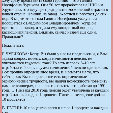
хочу сразу представить свою героиню— это Галина
Иосифовна Чурикова. Она 50 лет проработала на НПО им.
Хруничева, это ведущее предприятие космической отрасли в
нашей стране. Пришла на завод 15-летней и работает до сих
пор. В марте этого года Галина Иосифовна уже успела
пообщаться с Владимиром Владимировичем, когда он
приезжал на завод, и задала ему конкретный вопрос,
касающийся пенсии. Видимо, сейчас назрел еще один.
Правильно?
Пожалуйста.
Г. ЧУРИКОВА: Когда Вы были у нас на предприятии, я Вам
задала вопрос: почему, когда начисляется пенсия, не
учитывается трудовой стаж? То есть человек 5–10 лет
отработал и 50 лет, а сумма начисленной пенсии одинаковая.
Вот прошло определенное время, и, несмотря на то, что
сейчас, как Вы говорите, еще есть определенные
экономические трудности, вы нашли возможность повысить
нам, пенсионерам, пенсию, то есть тем, кто работал до 1991
года. С 1 января 2010 года пенсия будет увеличена за каждый
отработанный год на 1 процент. Плюс, кажется, еще добавка в
10 процентов.
В. ПУТИН: 10 процентов всего и плюс 1 процент за каждый
год.