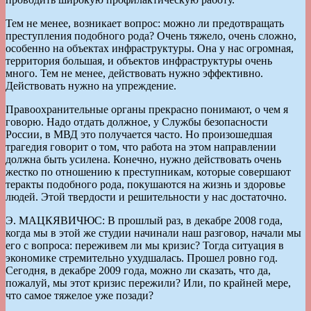
Тем не менее, возникает вопрос: можно ли предотвращать
преступления подобного рода? Очень тяжело, очень сложно,
особенно на объектах инфраструктуры. Она у нас огромная,
территория большая, и объектов инфраструктуры очень
много. Тем не менее, действовать нужно эффективно.
Действовать нужно на упреждение.
Правоохранительные органы прекрасно понимают, о чем я
говорю. Надо отдать должное, у Службы безопасности
России, в МВД это получается часто. Но произошедшая
трагедия говорит о том, что работа на этом направлении
должна быть усилена. Конечно, нужно действовать очень
жестко по отношению к преступникам, которые совершают
теракты подобного рода, покушаются на жизнь и здоровье
людей. Этой твердости и решительности у нас достаточно.
Э. МАЦКЯВИЧЮС: В прошлый раз, в декабре 2008 года,
когда мы в этой же студии начинали наш разговор, начали мы
его с вопроса: переживем ли мы кризис? Тогда ситуация в
экономике стремительно ухудшалась. Прошел ровно год.
Сегодня, в декабре 2009 года, можно ли сказать, что да,
пожалуй, мы этот кризис пережили? Или, по крайней мере,
что самое тяжелое уже позади?