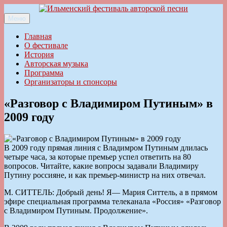
Перейти
к
Меню
Ильменский фестиваль авторской песни
содержимому
Главная
О фестивале
История
Авторская музыка
Программа
Организаторы и спонсоры
«Разговор с Владимиром Путиным» в
2009 году
В 2009 году прямая линия с Владимром Путиным длилась
четыре часа, за которые премьер успел ответить на 80
вопросов. Читайте, какие вопросы задавали Владимиру
Путину россияне, и как премьер-министр на них отвечал.
М. СИТТЕЛЬ: Добрый день! Я— Мария Ситтель, а в прямом
эфире специальная программа телеканала «Россия» «Разговор
с Владимиром Путиным. Продолжение».