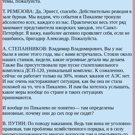
темы, пожалуйста.
Т. РЕМЕЗОВА: Да, Эрнест, спасибо. Действительно реакция в
зале бурная. Мы видим, что события в Пикалеве тронули
абсолютно всех, каждого из нас. Практически весь этот ряд
занимают представители ижорских заводов, это Санкт-
Петербург. Я вижу, наиболее активно проявляет себя, если не
ошибаюсь, бригадир Александр. Пожалуйста.
А. СТЕПАННИКОВ: Владимир Владимирович, Вы у нас
были в июне этого года, мы с вами встречались. Стояли около
наших станков, видели, какие огромные детали мы делаем.
Также Вы присутствовали при пуске сталеплавильного
комплекса ДСП-120, уникальный комплекс. К сожалению,
сейчас он работает только на 30%, новых заказов от АЭС нет.
И нас очень настораживает ситуация, как бы она не стала
похожей на то, что в Пикалево. И нам бы хотелось услышать,
какие меры вообще по стране в таких ситуациях
принимаются.
И вообще по Пикалево не понятно— там определены
виновные, почему они до сих пор не сидят?
В. ПУТИН: По поводу наказания. Ведь там вина не уголовно-
правовая, там проблемы хозяйственного порядка, и в силу
неурегулированности многих вопросов там и предъявить-то