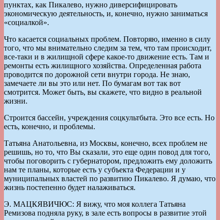
пунктах, как Пикалево, нужно диверсифицировать
экономическую деятельность, и, конечно, нужно заниматься
«социалкой».
Что касается социальных проблем. Повторяю, именно в силу
того, что мы внимательно следим за тем, что там происходит,
все-таки и в жилищной сфере какое-то движение есть. Там и
ремонты есть жилищного хозяйства. Определенная работа
проводится по дорожной сети внутри города. Не знаю,
замечаете ли вы это или нет. По бумагам вот так вот
смотрится. Может быть, вы скажете, что видно в реальной
жизни.
Строится бассейн, учреждения соцкультбыта. Это все есть. Но
есть, конечно, и проблемы.
Татьяна Анатольевна, из Москвы, конечно, всех проблем не
решишь, но то, что Вы сказали, это еще один повод для того,
чтобы поговорить с губернатором, предложить ему доложить
нам те планы, которые есть у субъекта Федерации и у
муниципальных властей по развитию Пикалево. Я думаю, что
жизнь постепенно будет налаживаться.
Э. МАЦКЯВИЧЮС: Я вижу, что моя коллега Татьяна
Ремизова подняла руку, в зале есть вопросы в развитие этой