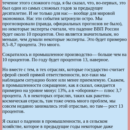
течение этого сложного года, я бы сказал, что, во-первых, это
был один из самых сложных годов за предыдущее
десятилетие. И не только для нас— вообще для мировой
экономики. Нас эти события затронули остро. Мы
прогнозировали (правда, официальных прогнозов не было),
но некоторые эксперты считали, что падение ВВП России
будет около 10 процентов. Оно является значительным, но
меньше, чем думали некоторые эксперты. Это будет примерно
8,5–8,7 процента. Это много.
Сократилось и промышленное производство— больше чем на
10 процентов. По году будет процентов 13, наверное.
Но вместе с тем, в тех отраслях, которые государство считает
сферой своей прямой ответственности, все-таки мы
наблюдаем ситуацию более или менее приемлемую. Скажем,
в промышленности сокращение, как я сказал, ожидается
примерно на уровне минус 13%, а в «оборонке»— плюс 3,7
процента. А в некоторых отраслях, таких как ракетно-
космическая отрасль, там тоже очень много проблем, мы
совсем недавно занимались этой отраслью, но там— рост 13
процентов.
Я сказал о падении в промышленности, а в сельском
хозяйстве, которое в предыдущие годы некоторые даже