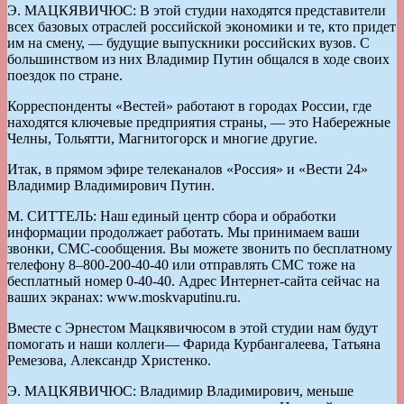
Э. МАЦКЯВИЧЮС: В этой студии находятся представители
всех базовых отраслей российской экономики и те, кто придет
им на смену, — будущие выпускники российских вузов. С
большинством из них Владимир Путин общался в ходе своих
поездок по стране.
Корреспонденты «Вестей» работают в городах России, где
находятся ключевые предприятия страны, — это Набережные
Челны, Тольятти, Магнитогорск и многие другие.
Итак, в прямом эфире телеканалов «Россия» и «Вести 24»
Владимир Владимирович Путин.
М. СИТТЕЛЬ: Наш единый центр сбора и обработки
информации продолжает работать. Мы принимаем ваши
звонки, СМС-сообщения. Вы можете звонить по бесплатному
телефону 8–800-200-40-40 или отправлять СМС тоже на
бесплатный номер 0-40-40. Адрес Интернет-сайта сейчас на
ваших экранах: www.moskvaputinu.ru.
Вместе с Эрнестом Мацкявичюсом в этой студии нам будут
помогать и наши коллеги— Фарида Курбангалеева, Татьяна
Ремезова, Александр Христенко.
Э. МАЦКЯВИЧЮС: Владимир Владимирович, меньше