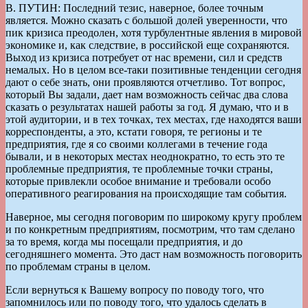
В. ПУТИН: Последний тезис, наверное, более точным
является. Можно сказать с большой долей уверенности, что
пик кризиса преодолен, хотя турбулентные явления в мировой
экономике и, как следствие, в российской еще сохраняются.
Выход из кризиса потребует от нас времени, сил и средств
немалых. Но в целом все-таки позитивные тенденции сегодня
дают о себе знать, они проявляются отчетливо. Тот вопрос,
который Вы задали, дает нам возможность сейчас два слова
сказать о результатах нашей работы за год. Я думаю, что и в
этой аудитории, и в тех точках, тех местах, где находятся ваши
корреспонденты, а это, кстати говоря, те регионы и те
предприятия, где я со своими коллегами в течение года
бывали, и в некоторых местах неоднократно, то есть это те
проблемные предприятия, те проблемные точки страны,
которые привлекли особое внимание и требовали особо
оперативного реагирования на происходящие там события.
Наверное, мы сегодня поговорим по широкому кругу проблем
и по конкретным предприятиям, посмотрим, что там сделано
за то время, когда мы посещали предприятия, и до
сегодняшнего момента. Это даст нам возможность поговорить
по проблемам страны в целом.
Если вернуться к Вашему вопросу по поводу того, что
запомнилось или по поводу того, что удалось сделать в