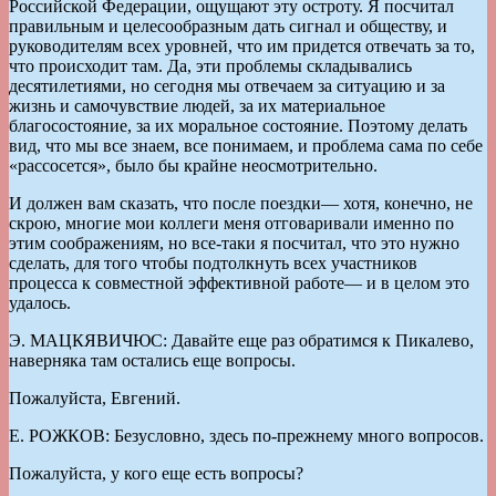
Российской Федерации, ощущают эту остроту. Я посчитал
правильным и целесообразным дать сигнал и обществу, и
руководителям всех уровней, что им придется отвечать за то,
что происходит там. Да, эти проблемы складывались
десятилетиями, но сегодня мы отвечаем за ситуацию и за
жизнь и самочувствие людей, за их материальное
благосостояние, за их моральное состояние. Поэтому делать
вид, что мы все знаем, все понимаем, и проблема сама по себе
«рассосется», было бы крайне неосмотрительно.
И должен вам сказать, что после поездки— хотя, конечно, не
скрою, многие мои коллеги меня отговаривали именно по
этим соображениям, но все-таки я посчитал, что это нужно
сделать, для того чтобы подтолкнуть всех участников
процесса к совместной эффективной работе— и в целом это
удалось.
Э. МАЦКЯВИЧЮС: Давайте еще раз обратимся к Пикалево,
наверняка там остались еще вопросы.
Пожалуйста, Евгений.
Е. РОЖКОВ: Безусловно, здесь по-прежнему много вопросов.
Пожалуйста, у кого еще есть вопросы?