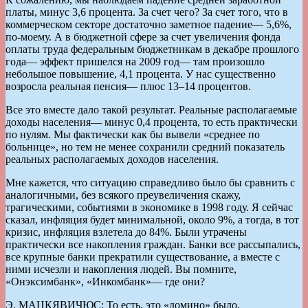
платы, минус 3,6 процента. За счет чего? За счет того, что в
коммерческом секторе достаточно заметное падение— 5,6%,
по-моему. А в бюджетной сфере за счет увеличения фонда
оплаты труда федеральным бюджетникам в декабре прошлого
года— эффект пришелся на 2009 год— там произошло
небольшое повышение, 4,1 процента. У нас существенно
возросла реальная пенсия— плюс 13–14 процентов.
Все это вместе дало такой результат. Реальные располагаемые
доходы населения— минус 0,4 процента, то есть практически
по нулям. Мы фактически как бы вывели «среднее по
больнице», но тем не менее сохранили средний показатель
реальных располагаемых доходов населения.
Мне кажется, что ситуацию справедливо было бы сравнить с
аналогичными, без всякого преувеличения скажу,
трагическими, событиями в экономике в 1998 году. Я сейчас
сказал, инфляция будет минимальной, около 9%, а тогда, в тот
кризис, инфляция взлетела до 84%. Были утрачены
практически все накопления граждан. Банки все рассыпались,
все крупные банки прекратили существование, а вместе с
ними исчезли и накопления людей. Вы помните,
«Онэксимбанк», «Инкомбанк»— где они?
Э. МАЦКЯВИЧЮС: То есть, это «домино» было,