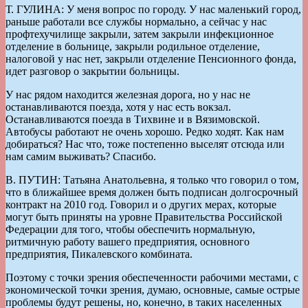
Т. ГУЛИНА: У меня вопрос по городу. У нас маленький город,
раньше работали все службы нормально, а сейчас у нас
профтехучилище закрыли, затем закрыли инфекционное
отделение в больнице, закрыли родильное отделение,
налоговой у нас нет, закрыли отделение Пенсионного фонда,
идет разговор о закрытии больницы.
У нас рядом находится железная дорога, но у нас не
останавливаются поезда, хотя у нас есть вокзал.
Останавливаются поезда в Тихвине и в Вязимовской.
Автобусы работают не очень хорошо. Редко ходят. Как нам
добираться? Нас что, тоже постепенно выселят отсюда или
нам самим выживать? Спасибо.
В. ПУТИН: Татьяна Анатольевна, я только что говорил о том,
что в ближайшее время должен быть подписан долгосрочный
контракт на 2010 год. Говорил и о других мерах, которые
могут быть приняты на уровне Правительства Российской
Федерации для того, чтобы обеспечить нормальную,
ритмичную работу вашего предприятия, основного
предприятия, Пикалевского комбината.
Поэтому с точки зрения обеспеченности рабочими местами, с
экономической точки зрения, думаю, основные, самые острые
проблемы будут решены, но, конечно, в таких населенных