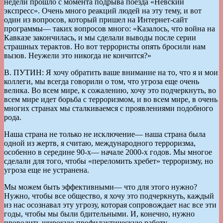
недели прошло с момента подрыва поезда «Невский
экспресс». Очень много реакций людей на эту тему, и вот
один из вопросов, который пришел на Интернет-сайт
программы— таких вопросов много: «Казалось, что война на
Кавказе закончилась, и мы сделали выводы после серии
страшных терактов. Но вот террористы опять бросили нам
вызов. Неужели это никогда не кончится?»
В. ПУТИН: Я хочу обратить ваше внимание на то, что я и мои
коллеги, мы всегда говорили о том, что угроза еще очень
велика. Во всем мире, к сожалению, хочу это подчеркнуть, во
всем мире идет борьба с терроризмом, и во всем мире, в очень
многих странах мы сталкиваемся с проявлениями подобного
рода.
Наша страна не только не исключение— наша страна была
одной из жертв, я считаю, международного терроризма,
особенно в середине 90-х— начале 2000-х годов. Мы многое
сделали для того, чтобы «переломить хребет» терроризму, но
угроза еще не устранена.
Мы можем быть эффективными— что для этого нужно?
Нужно, чтобы все общество, я хочу это подчеркнуть, каждый
из нас осознавал эту угрозу, которая сопровождает нас все эти
годы, чтобы мы были бдительными. И, конечно, нужно
проводить широкую профилактическую работу.