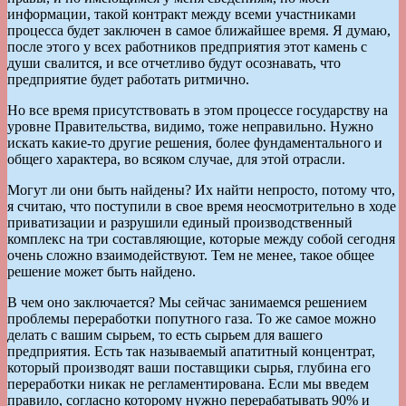
информации, такой контракт между всеми участниками
процесса будет заключен в самое ближайшее время. Я думаю,
после этого у всех работников предприятия этот камень с
души свалится, и все отчетливо будут осознавать, что
предприятие будет работать ритмично.
Но все время присутствовать в этом процессе государству на
уровне Правительства, видимо, тоже неправильно. Нужно
искать какие-то другие решения, более фундаментального и
общего характера, во всяком случае, для этой отрасли.
Могут ли они быть найдены? Их найти непросто, потому что,
я считаю, что поступили в свое время неосмотрительно в ходе
приватизации и разрушили единый производственный
комплекс на три составляющие, которые между собой сегодня
очень сложно взаимодействуют. Тем не менее, такое общее
решение может быть найдено.
В чем оно заключается? Мы сейчас занимаемся решением
проблемы переработки попутного газа. То же самое можно
делать с вашим сырьем, то есть сырьем для вашего
предприятия. Есть так называемый апатитный концентрат,
который производят ваши поставщики сырья, глубина его
переработки никак не регламентирована. Если мы введем
правило, согласно которому нужно перерабатывать 90% и