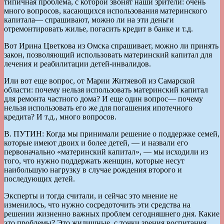
типичная проблема, с которой звонят наши зрители: очень
много вопросов, касающихся использования материнского
капитала— спрашивают, можно ли на эти деньги
отремонтировать жилье, погасить кредит в банке и т.д.
Вот Ирина Цветкова из Омска спрашивает, можно ли принять
закон, позволяющий использовать материнский капитал для
лечения и реабилитации детей-инвалидов.
Или вот еще вопрос, от Марии Житяевой из Самарской
области: почему нельзя использовать материнский капитал
для ремонта частного дома? И еще один вопрос— почему
нельзя использовать его же для погашения ипотечного
кредита? И т.д., много вопросов.
В. ПУТИН: Когда мы принимали решение о поддержке семей,
которые имеют двоих и более детей, — и назвали его
первоначально «материнский капитал», — мы исходили из
того, что нужно поддержать женщин, которые несут
наибольшую нагрузку в случае рождения второго и
последующих детей.
Эксперты и тогда считали, и сейчас это мнение не
изменилось, что нужно сосредоточить эти средства на
решении жизненно важных проблем сегодняшнего дня. Какие
это проблемы? Это жилищные, с точки зрения воспитания