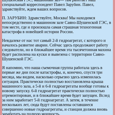
специальный корреспондент Павел Зарубин. Павел,
здравствуйте, ждем ваших вопросов.
П. ЗАРУБИН: Здравствуйте, Москва! Мы находимся
непосредственно в машинном зале Саяно-Шушенской ГЭС, в
том месте, где и произошла самая страшная техногенная
катастрофа в новейшей истории России.
Невдалеке от нас тот самый 2-й гидроагрегат, с которого и
началось развитие аварии. Сейчас здесь продолжают работу
следователи, но в ближайшее время эта тысячетонная махина
будет распилена на куски и вывезена с территории Саяно-
Шушенской ГЭС.
Я напомню, что наша съемочная группа работала здесь в
первые же дни после катастрофы, и, конечно, спустя три
месяца, мы видим, насколько серьезно здесь изменилась
ситуация. Практически полностью восстановлена крыша
машинного зала, а 5-й и 6-й гидроагрегаты вообще готовы к
новому запуску. 6-й гидроагрегат практически полностью
отремонтирован, и в ближайшее время будет запущен. Вслед
за ним заработает 5-й гидроагрегат. А затем, в течение
нескольких лет, сюда будут поставлены оставшиеся
совершенно новые гидроагрегаты, и станция должна вновь
заработать на полную мощность.