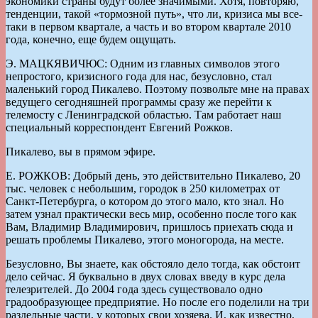
экономики страны будут более значимыми. Хотя, повторяю,
тенденции, такой «тормозной путь», что ли, кризиса мы все-
таки в первом квартале, а часть и во втором квартале 2010
года, конечно, еще будем ощущать.
Э. МАЦКЯВИЧЮС: Одним из главных символов этого
непростого, кризисного года для нас, безусловно, стал
маленький город Пикалево. Поэтому позвольте мне на правах
ведущего сегодняшней программы сразу же перейти к
телемосту с Ленинградской областью. Там работает наш
специальный корреспондент Евгений Рожков.
Пикалево, вы в прямом эфире.
Е. РОЖКОВ: Добрый день, это действительно Пикалево, 20
тыс. человек с небольшим, городок в 250 километрах от
Санкт-Петербурга, о котором до этого мало, кто знал. Но
затем узнал практически весь мир, особенно после того как
Вам, Владимир Владимирович, пришлось приехать сюда и
решать проблемы Пикалево, этого моногорода, на месте.
Безусловно, Вы знаете, как обстояло дело тогда, как обстоит
дело сейчас. Я буквально в двух словах введу в курс дела
телезрителей. До 2004 года здесь существовало одно
градообразующее предприятие. Но после его поделили на три
раздельные части, у которых свои хозяева. И, как известно,