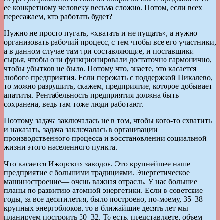
ее конкретному человеку весьма сложно. Потом, если всех
пересажаем, кто работать будет?
Нужно не просто пугать, «хватать и не пущать», а нужно
организовать рабочий процесс, с тем чтобы все его участники,
а в данном случае там три составляющие, и поставщики
сырья, чтобы они функционировали достаточно гармонично,
чтобы убытков не было. Потому что, знаете, это касается
любого предприятия. Если пережать с поддержкой Пикалево,
то можно разрушить, скажем, предприятие, которое добывает
апатиты. Рентабельность предприятия должна быть
сохранена, ведь там тоже люди работают.
Поэтому задача заключалась не в том, чтобы кого-то схватить
и наказать, задача заключалась в организации
производственного процесса и восстановлении социальной
жизни этого населенного пункта.
Что касается Ижорских заводов. Это крупнейшее наше
предприятие с большими традициями. Энергетическое
машиностроение— очень важная отрасль. У нас большие
планы по развитию атомной энергетики. Если в советские
годы, за все десятилетия, было построено, по-моему, 35–38
крупных энергоблоков, то в ближайшие десять лет мы
планируем построить 30–32. То есть, представляете, объем