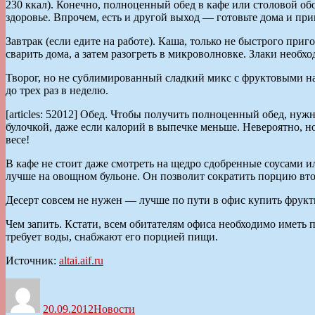
230 ккал). Конечно, полноценный обед в кафе или столовой об
здоровье. Впрочем, есть и другой выход — готовьте дома и прин
Завтрак (если едите на работе). Каша, только не быстрого при
сварить дома, а затем разогреть в микроволновке. Злаки необх
Творог, но не сублимированный сладкий микс с фруктовыми нап
до трех раз в неделю.
[articles: 52012] Обед. Чтобы получить полноценный обед, нуж
булочкой, даже если калорий в выпечке меньше. Невероятно, 
весе!
В кафе не стоит даже смотреть на щедро сдобренные соусами и
лучше на овощном бульоне. Он позволит сократить порцию вто
Десерт совсем не нужен — лучше по пути в офис купить фрукт
Чем запить. Кстати, всем обитателям офиса необходимо иметь 
требует воды, снабжают его порцией пищи.
Источник:
altai.aif.ru
Автор
Опубликовано
Рубрики
20.09.2012
Новости