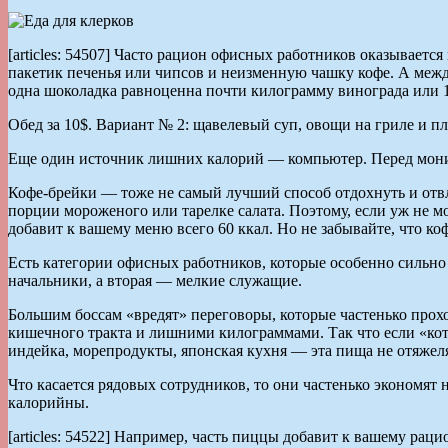
[articles: 54507] Часто рацион офисных работников оказывает
пакетик печенья или чипсов и неизменную чашку кофе. А межд
одна шоколадка равноценна почти килограмму винограда или 1,5
Обед за 10$. Вариант № 2: щавелевый суп, овощи на гриле и п
Еще один источник лишних калорий — компьютер. Перед монитор
Кофе-брейки — тоже не самый лучший способ отдохнуть и отвле
порции мороженого или тарелке салата. Поэтому, если уж не м
добавит к вашему меню всего 60 ккал. Но не забывайте, что ко
Есть категории офисных работников, которые особенно сильн
начальники, а вторая — мелкие служащие.
Большим боссам «вредят» переговоры, которые частенько проход
кишечного тракта и лишними килограммами. Так что если «кот
индейка, морепродукты, японская кухня — эта пища не отяжеля
Что касается рядовых сотрудников, то они частенько экономя
калорийны.
[articles: 54522] Например, часть пиццы добавит к вашему раци