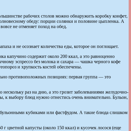
большинстве рабочих столов можно обнаружить коробку конфет,
полновесному обеду: порции солянки и половине цыпленка. А
вовсе не отменяет поход на обед.
аха и не осознает количества еды, которое он поглощает.
чка капучино содержит около 200 ккал, а это равноценно
ычному эспрессо без молока и сахара — чашка черного кофе
теопороз и хрупкость костей обеспечены.
льно противоположных позициях: первая группа — это
о нескольку раз на дню, а это грозит заболеваниями желудочно-
ы, к выбору блюд нужно отнестись очень внимательно. Бульон,
, бульонными кубиками или фастфудом. А такие блюда слишком
0 г цветной капусты (около 150 ккал) и кусочек лосося (еще