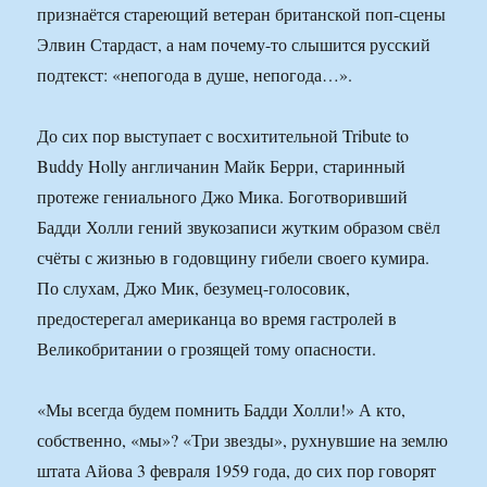
признаётся стареющий ветеран британской поп-сцены
Элвин Стардаст, а нам почему-то слышится русский
подтекст: «непогода в душе, непогода…».
До сих пор выступает с восхитительной Tribute to
Buddy Holly англичанин Майк Берри, старинный
протеже гениального Джо Мика. Боготворивший
Бадди Холли гений звукозаписи жутким образом свёл
счёты с жизнью в годовщину гибели своего кумира.
По слухам, Джо Мик, безумец-голосовик,
предостерегал американца во время гастролей в
Великобритании о грозящей тому опасности.
«Мы всегда будем помнить Бадди Холли!» А кто,
собственно, «мы»? «Три звезды», рухнувшие на землю
штата Айова 3 февраля 1959 года, до сих пор говорят