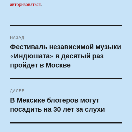
авторизоваться
.
Навигация
НАЗАД
по
Фестиваль независимой музыки
Предыдущая
«Индюшата» в десятый раз
запись:
записям
пройдет в Москве
ДАЛЕЕ
В Мексике блогеров могут
Следующая
посадить на 30 лет за слухи
запись: