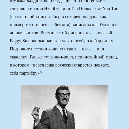
Музыка Бадди Холли озадачивает. Простенькие
считалочки типа Heartbeat или I’m Gonna Love You Too
(в культовой книге «Тигр в гитаре» она дана как
пример текстового слабоумия) написаны как будто для
дошкольников. Ритмический рисунок классической
Peggy Sue напоминает какую-то особую кабардинку.
Под такие песенки хорошо играть в классы или в
скакалку. Где же тут рок-н-ролл, непристойный танец,
в котором «партнёрша всячески старается навязать
себя партнёру»?