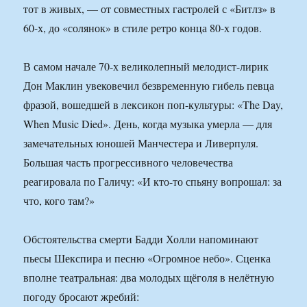
тот в живых, — от совместных гастролей с «Битлз» в
60-х, до «солянок» в стиле ретро конца 80-х годов.
В самом начале 70-х великолепный мелодист-лирик
Дон Маклин увековечил безвременную гибель певца
фразой, вошедшей в лексикон поп-культуры: «The Day,
When Music Died». День, когда музыка умерла — для
замечательных юношей Манчестера и Ливерпуля.
Большая часть прогрессивного человечества
реагировала по Галичу: «И кто-то спьяну вопрошал: за
что, кого там?»
Обстоятельства смерти Бадди Холли напоминают
пьесы Шекспира и песню «Огромное небо». Сценка
вполне театральная: два молодых щёголя в нелётную
погоду бросают жребий: