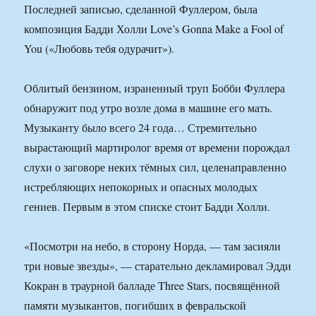
Последней записью, сделанной Фуллером, была
композиция Бадди Холли Love’s Gonna Make a Fool of
You («Любовь тебя одурачит»).
Облитый бензином, израненный труп Бобби Фуллера
обнаружит под утро возле дома в машине его мать.
Музыканту было всего 24 года… Стремительно
вырастающий мартиролог время от времени порождал
слухи о заговоре неких тёмных сил, целенаправленно
истребляющих непокорных и опасных молодых
гениев. Первым в этом списке стоит Бадди Холли.
«Посмотри на небо, в сторону Норда, — там засияли
три новые звезды», — старательно декламировал Эдди
Кокран в траурной балладе Three Stars, посвящённой
памяти музыкантов, погибших в февральской