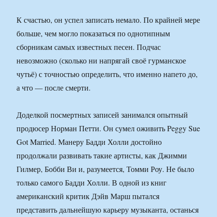
К счастью, он успел записать немало. По крайней мере
больше, чем могло показаться по однотипным
сборникам самых известных песен. Подчас
невозможно (сколько ни напрягай своё гурманское
чутьё) с точностью определить, что именно напето до,
а что — после смерти.
Доделкой посмертных записей занимался опытный
продюсер Норман Петти. Он сумел оживить Peggy Sue
Got Married. Манеру Бадди Холли достойно
продолжали развивать такие артисты, как Джимми
Гилмер, Бобби Ви и, разумеется, Томми Роу. Не было
только самого Бадди Холли. В одной из книг
американский критик Дэйв Марш пытался
представить дальнейшую карьеру музыканта, останься