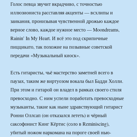
Голос певца звучит вкрадчиво, с точностью
иллюзиониста расставляя акценты — всхлипы и
заикания, пронизывая чувственной дрожью каждое
верное слово, каждое нужное место — Moondreams,
Rainin’ In My Heart. И всё это под скрипичные
пиццикато, так похожие на позывные советской
передачи «Музыкальный киоск».
Есть гитаристы, чьё мастерство заметней всего в
паузах, таким же виртуозом вокала был Бадди Холли.
При этом и гитарой он владел в рамках своего стиля
превосходно. С ним успели поработать превосходные
музыканты, такие как ныне здравствующий гитарист
Ронни Оллсап (он отказался лететь) и чёрный
саксофонист Кинг Кёртис (соло в Reminiscing),
убитый ножом наркомана на пороге своей нью-