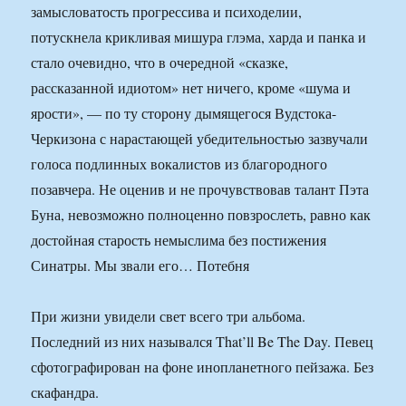
замысловатость прогрессива и психоделии,
потускнела крикливая мишура глэма, харда и панка и
стало очевидно, что в очередной «сказке,
рассказанной идиотом» нет ничего, кроме «шума и
ярости», — по ту сторону дымящегося Вудстока-
Черкизона с нарастающей убедительностью зазвучали
голоса подлинных вокалистов из благородного
позавчера. Не оценив и не прочувствовав талант Пэта
Буна, невозможно полноценно повзрослеть, равно как
достойная старость немыслима без постижения
Синатры. Мы звали его… Потебня
При жизни увидели свет всего три альбома.
Последний из них назывался That’ll Be The Day. Певец
сфотографирован на фоне инопланетного пейзажа. Без
скафандра.