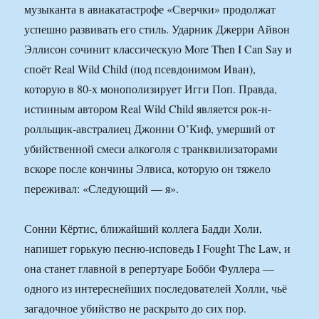
музыканта в авиакатастрофе «Сверчки» продолжат
успешно развивать его стиль. Ударник Джерри Айвон
Эллисон сочинит классическую More Then I Can Say и
споёт Real Wild Child (под псевдонимом Иван),
которую в 80-х монополизирует Игги Поп. Правда,
истинным автором Real Wild Child является рок-н-
ролльщик-австралиец Джонни О’Киф, умерший от
убийственной смеси алкоголя с транквилизаторами
вскоре после кончины Элвиса, которую он тяжело
переживал: «Следующий — я».
Сонни Кёртис, ближайший коллега Бадди Холи,
напишет горькую песню-исповедь I Fought The Law, и
она станет главной в репертуаре Бобби Фуллера —
одного из интереснейших последователей Холли, чьё
загадочное убийство не раскрыто до сих пор.