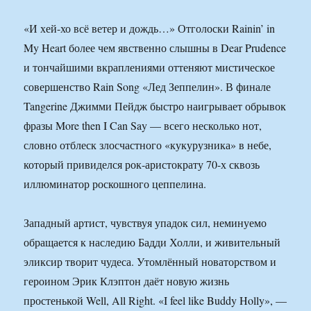
«И хей-хо всё ветер и дождь…» Отголоски Rainin’ in
My Heart более чем явственно слышны в Dear Prudence
и тончайшими вкраплениями оттеняют мистическое
совершенство Rain Song «Лед Зеппелин». В финале
Tangerine Джимми Пейдж быстро наигрывает обрывок
фразы More then I Can Say — всего несколько нот,
словно отблеск злосчастного «кукурузника» в небе,
который привиделся рок-аристократу 70-х сквозь
иллюминатор роскошного цеппелина.
Западный артист, чувствуя упадок сил, неминуемо
обращается к наследию Бадди Холли, и живительный
эликсир творит чудеса. Утомлённый новаторством и
героином Эрик Клэптон даёт новую жизнь
простенькой Well, All Right. «I feel like Buddy Holly», —