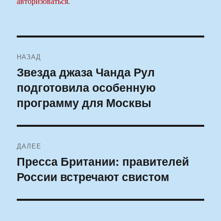
авторизоваться
.
Навигация
НАЗАД
по
Звезда джаза Чанда Рул
Предыдущая
подготовила особенную
запись:
записям
программу для Москвы
ДАЛЕЕ
Пресса Британии: правителей
Следующая
России встречают свистом
запись: