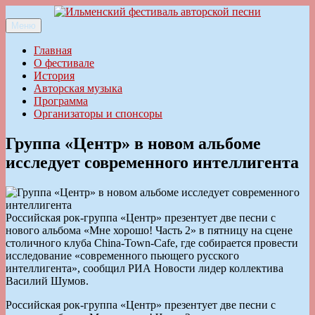
Перейти
к
Меню
Ильменский фестиваль авторской песни
содержимому
Главная
О фестивале
История
Авторская музыка
Программа
Организаторы и спонсоры
Группа «Центр» в новом альбоме
исследует современного интеллигента
Российская рок-группа «Центр» презентует две песни с
нового альбома «Мне хорошо! Часть 2» в пятницу на сцене
столичного клуба China-Town-Cafe, где собирается провести
исследование «современного пьющего русского
интеллигента», сообщил РИА Новости лидер коллектива
Василий Шумов.
Российская рок-группа «Центр» презентует две песни с