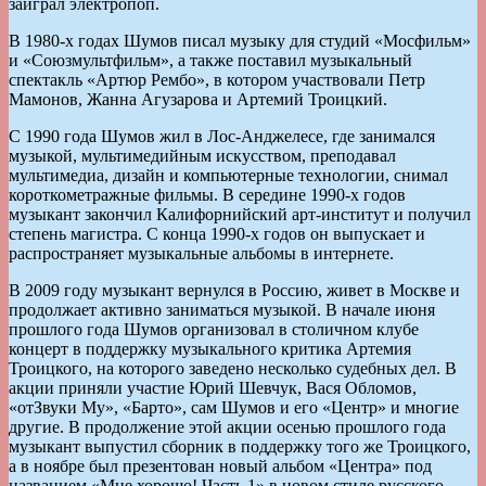
заиграл электропоп.
В 1980-х годах Шумов писал музыку для студий «Мосфильм»
и «Союзмультфильм», а также поставил музыкальный
спектакль «Артюр Рембо», в котором участвовали Петр
Мамонов, Жанна Агузарова и Артемий Троицкий.
С 1990 года Шумов жил в Лос-Анджелесе, где занимался
музыкой, мультимедийным искусством, преподавал
мультимедиа, дизайн и компьютерные технологии, снимал
короткометражные фильмы. В середине 1990-х годов
музыкант закончил Калифорнийский арт-институт и получил
степень магистра. С конца 1990-х годов он выпускает и
распространяет музыкальные альбомы в интернете.
В 2009 году музыкант вернулся в Россию, живет в Москве и
продолжает активно заниматься музыкой. В начале июня
прошлого года Шумов организовал в столичном клубе
концерт в поддержку музыкального критика Артемия
Троицкого, на которого заведено несколько судебных дел. В
акции приняли участие Юрий Шевчук, Вася Обломов,
«отЗвуки Му», «Барто», сам Шумов и его «Центр» и многие
другие. В продолжение этой акции осенью прошлого года
музыкант выпустил сборник в поддержку того же Троицкого,
а в ноябре был презентован новый альбом «Центра» под
названием «Мне хорошо! Часть 1» в новом стиле русского