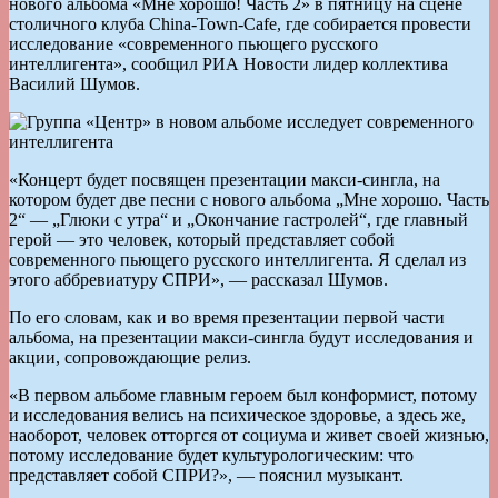
нового альбома «Мне хорошо! Часть 2» в пятницу на сцене
столичного клуба China-Town-Cafe, где собирается провести
исследование «современного пьющего русского
интеллигента», сообщил РИА Новости лидер коллектива
Василий Шумов.
«Концерт будет посвящен презентации макси-сингла, на
котором будет две песни с нового альбома „Мне хорошо. Часть
2“ — „Глюки с утра“ и „Окончание гастролей“, где главный
герой — это человек, который представляет собой
современного пьющего русского интеллигента. Я сделал из
этого аббревиатуру СПРИ», — рассказал Шумов.
По его словам, как и во время презентации первой части
альбома, на презентации макси-сингла будут исследования и
акции, сопровождающие релиз.
«В первом альбоме главным героем был конформист, потому
и исследования велись на психическое здоровье, а здесь же,
наоборот, человек отторгся от социума и живет своей жизнью,
потому исследование будет культурологическим: что
представляет собой СПРИ?», — пояснил музыкант.