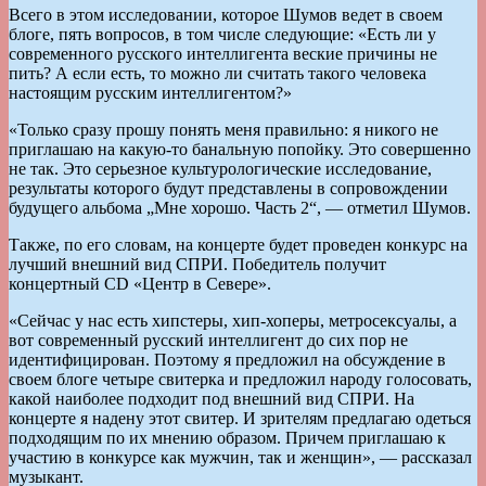
Всего в этом исследовании, которое Шумов ведет в своем
блоге, пять вопросов, в том числе следующие: «Есть ли у
современного русского интеллигента веские причины не
пить? А если есть, то можно ли считать такого человека
настоящим русским интеллигентом?»
«Только сразу прошу понять меня правильно: я никого не
приглашаю на какую-то банальную попойку. Это совершенно
не так. Это серьезное культурологические исследование,
результаты которого будут представлены в сопровождении
будущего альбома „Мне хорошо. Часть 2“, — отметил Шумов.
Также, по его словам, на концерте будет проведен конкурс на
лучший внешний вид СПРИ. Победитель получит
концертный CD «Центр в Севере».
«Сейчас у нас есть хипстеры, хип-хоперы, метросексуалы, а
вот современный русский интеллигент до сих пор не
идентифицирован. Поэтому я предложил на обсуждение в
своем блоге четыре свитерка и предложил народу голосовать,
какой наиболее подходит под внешний вид СПРИ. На
концерте я надену этот свитер. И зрителям предлагаю одеться
подходящим по их мнению образом. Причем приглашаю к
участию в конкурсе как мужчин, так и женщин», — рассказал
музыкант.