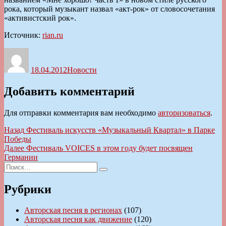
рока, который музыкант назвал «акт-рок» от словосочетания
«активистский рок».
Источник:
rian.ru
Автор
Опубликовано
Рубрики
18.04.2012
Новости
Добавить комментарий
Для отправки комментария вам необходимо
авторизоваться
.
Навигация
Предыдущая
Назад
Фестиваль искусств «Музыкальный Квартал» в Парке
запись:
Победы
по
Следующая
Далее
Фестиваль VOICES в этом году будет посвящен
записям
запись:
Германии
Искать:
Поиск
Рубрики
Авторская песня в регионах
(107)
Авторская песня как движение
(120)