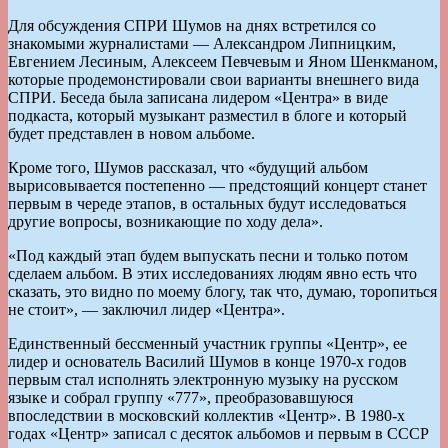
Для обсуждения СПРИ Шумов на днях встретился со
знакомыми журналистами — Александром Липницким,
Евгением Лесиным, Алексеем Певчевым и Яном Шенкманом,
которые продемонстировали свои варианты внешнего вида
СПРИ. Беседа была записана лидером «Центра» в виде
подкаста, который музыкант разместил в блоге и который
будет представлен в новом альбоме.
Кроме того, Шумов рассказал, что «будущий альбом
вырисовывается постепенно — предстоящий концерт станет
первым в череде этапов, в остальных будут исследоваться
другие вопросы, возникающие по ходу дела».
«Под каждый этап будем выпускать песни и только потом
сделаем альбом. В этих исследованиях людям явно есть что
сказать, это видно по моему блогу, так что, думаю, торопиться
не стоит», — заключил лидер «Центра».
Единственный бессменный участник группы «Центр», ее
лидер и основатель Василий Шумов в конце 1970-х годов
первым стал исполнять электронную музыку на русском
языке и собрал группу «777», преобразовавшуюся
впоследствии в московский коллектив «Центр». В 1980-х
годах «Центр» записал с десяток альбомов и первым в СССР