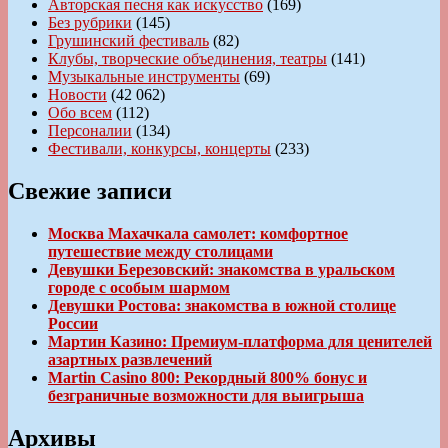
Авторская песня как искусство
(169)
Без рубрики
(145)
Грушинский фестиваль
(82)
Клубы, творческие объединения, театры
(141)
Музыкальные инструменты
(69)
Новости
(42 062)
Обо всем
(112)
Персоналии
(134)
Фестивали, конкурсы, концерты
(233)
Свежие записи
Москва Махачкала самолет: комфортное
путешествие между столицами
Девушки Березовский: знакомства в уральском
городе с особым шармом
Девушки Ростова: знакомства в южной столице
России
Мартин Казино: Премиум-платформа для ценителей
азартных развлечений
Martin Casino 800: Рекордный 800% бонус и
безграничные возможности для выигрыша
Архивы