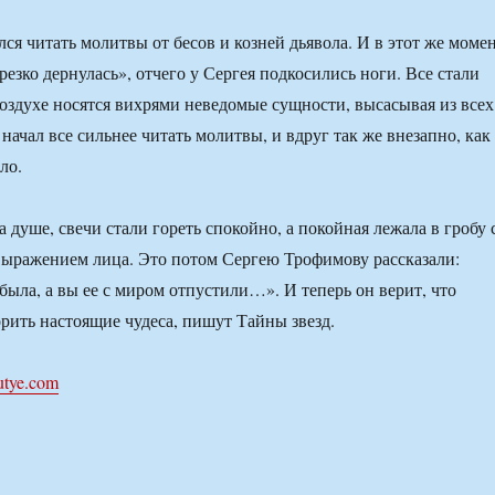
ся читать молитвы от бесов и козней дьявола. И в этот же моме
резко дернулась», отчего у Сергея подкосились ноги. Все стали
воздухе носятся вихрями неведомые сущности, высасывая из всех
ачал все сильнее читать молитвы, и вдруг так же внезапно, как
ло.
а душе, свечи стали гореть спокойно, а покойная лежала в гробу 
ыражением лица. Это потом Сергею Трофимову рассказали:
была, а вы ее с миром отпустили…». И теперь он верит, что
рить настоящие чудеса, пишут Тайны звезд.
utye.com