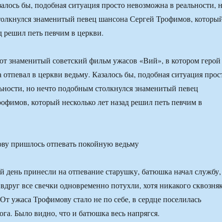
залось бы, подобная ситуация просто невозможна в реальности, 
толкнулся знаменитый певец шансона Сергей Трофимов, которы
д решил петь певчим в церкви.
ют знаменитый советский фильм ужасов «Вий», в котором герой
 отпевал в церкви ведьму. Казалось бы, подобная ситуация прос
ьности, но нечто подобным столкнулся знаменитый певец
офимов, который несколько лет назад решил петь певчим в
й день принесли на отпевание старушку, батюшка начал службу,
 вдруг все свечки одновременно потухли, хотя никакого сквозня
От ужаса Трофимову стало не по себе, в сердце поселилась
ога. Было видно, что и батюшка весь напрягся.