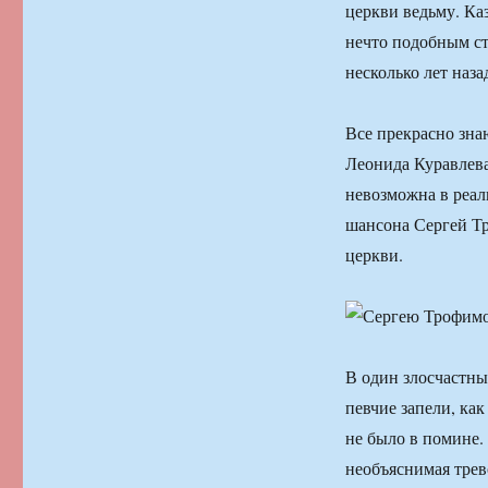
церкви ведьму. Ка
нечто подобным с
несколько лет наза
Все прекрасно зна
Леонида Куравлева
невозможна в реал
шансона Сергей Тр
церкви.
В один злосчастны
певчие запели, как
не было в помине. 
необъяснимая трев