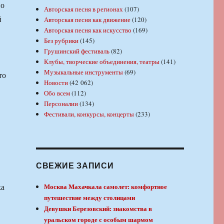
но
Авторская песня в регионах
(107)
й
Авторская песня как движение
(120)
Авторская песня как искусство
(169)
Без рубрики
(145)
Грушинский фестиваль
(82)
Клубы, творческие объединения, театры
(141)
Музыкальные инструменты
(69)
то
Новости
(42 062)
Обо всем
(112)
Персоналии
(134)
Фестивали, конкурсы, концерты
(233)
СВЕЖИЕ ЗАПИСИ
ка
Москва Махачкала самолет: комфортное
путешествие между столицами
Девушки Березовский: знакомства в
уральском городе с особым шармом