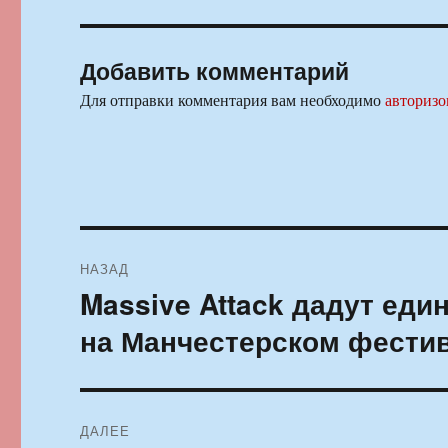
Добавить комментарий
Для отправки комментария вам необходимо
авторизо
Навигация
НАЗАД
по
Massive Attack дадут еди
Предыдущая
запись:
записям
на Манчестерском фестив
ДАЛЕЕ