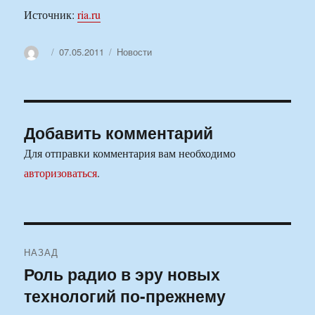
Источник:
ria.ru
Автор
Опубликовано
Рубрики
07.05.2011
Новости
Добавить комментарий
Для отправки комментария вам необходимо
авторизоваться
.
Навигация
НАЗАД
по
Роль радио в эру новых
Предыдущая
технологий по-прежнему
запись:
записям