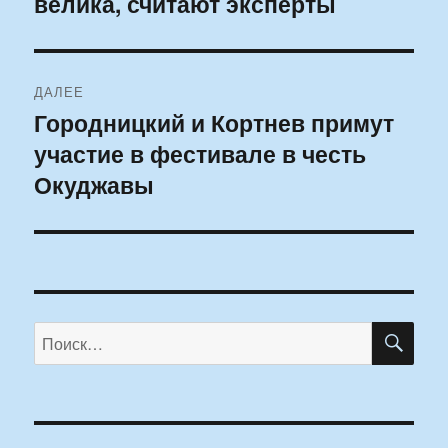
велика, считают эксперты
ДАЛЕЕ
Городницкий и Кортнев примут
Следующая
участие в фестивале в честь
запись:
Окуджавы
ПО
Искать: