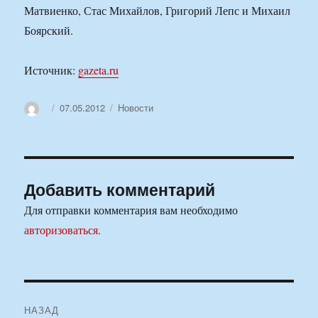
Матвиенко, Стас Михайлов, Григорий Лепс и Михаил
Боярский.
Источник:
gazeta.ru
Автор
Опубликовано
Рубрики
07.05.2012
Новости
Добавить комментарий
Для отправки комментария вам необходимо
авторизоваться
.
Навигация
НАЗАД