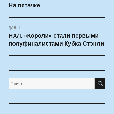
по
На пятачке
Предыдущая
запись:
записям
ДАЛЕЕ
НХЛ. «Короли» стали первыми
Следующая
полуфиналистами Кубка Стэнли
запись:
ПО
Искать: