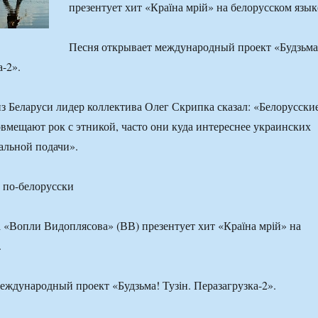
презентует хит «Країна мрій» на белорусском язык
Песня открывает международный проект «Будзьма
а-2».
из Беларуси лидер коллектива Олег Скрипка сказал: «Белорусски
вмещают рок с этникой, часто они куда интереснее украинских
кальной подачи».
 по-белорусски
 «Вопли Видоплясова» (ВВ) презентует хит «Країна мрій» на
.
еждународный проект «Будзьма! Тузін. Перазагрузка-2».