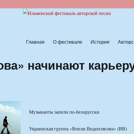
ской песни
Главная
О фестивале
История
Авторс
ва» начинают карьер
Музыканты запели по-белорусски
Украинская группа «Вопли Видоплясова» (ВВ)