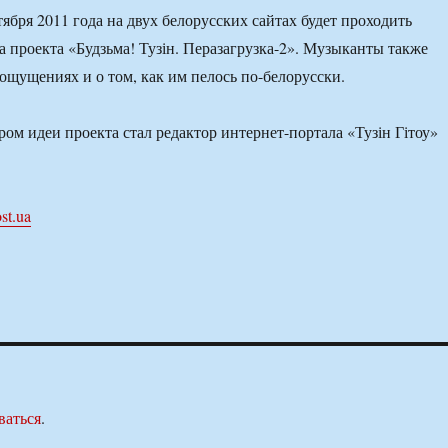
ября 2011 года на двух белорусских сайтах будет проходить
а проекта «Будзьма! Тузін. Перазагрузка-2». Музыканты также
 ощущениях и о том, как им пелось по-белорусски.
ром идеи проекта стал редактор интернет-портала «Тузін Гітоу»
st.ua
ваться
.