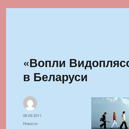
Ильменский фестиваль автор
«Вопли Видоплясо
в Беларуси
Автор
Опубликовано
08.09.2011
Рубрики
Новости