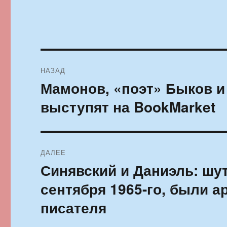
Навигация
НАЗАД
по
Мамонов, «поэт» Быков 
Предыдущая
запись:
записям
выступят на BookMarket
ДАЛЕЕ
Синявский и Даниэль: шут
Следующая
запись:
сентября 1965-го, были а
писателя