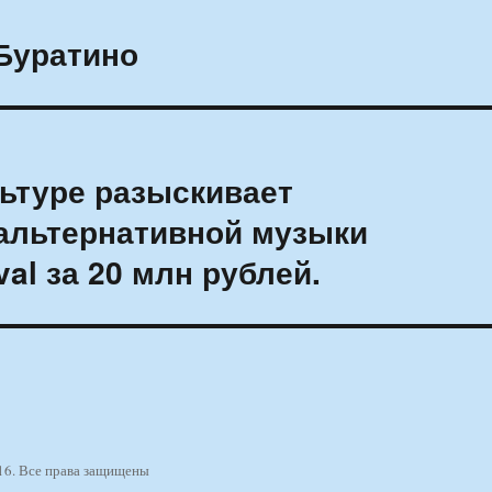
 Буратино
льтуре разыскивает
альтернативной музыки
val за 20 млн рублей.
16. Все права защищены