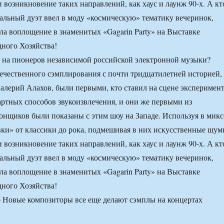
 возникновение таких направлений, как хаус и лаунж 90-х. А кт
нальный дуэт ввел в моду «космическую» тематику вечеринок,
ла воплощение в знаменитых «Gagarin Party» на Выставке
ного Хозяйства!
 на пионеров независимой российской электронной музыки?
чественного сэмплирования с почти тридцатилетней историей,
алерий Алахов, были первыми, кто ставил на сцене эксперимен
дартных способов звукоизвлечения, и они же первыми из
онщиков были показаны с этим шоу на Западе. Используя в микс
ки» от классики до рока, подмешивая в них искусственные шум
 возникновение таких направлений, как хаус и лаунж 90-х. А кт
нальный дуэт ввел в моду «космическую» тематику вечеринок,
ла воплощение в знаменитых «Gagarin Party» на Выставке
ного Хозяйства!