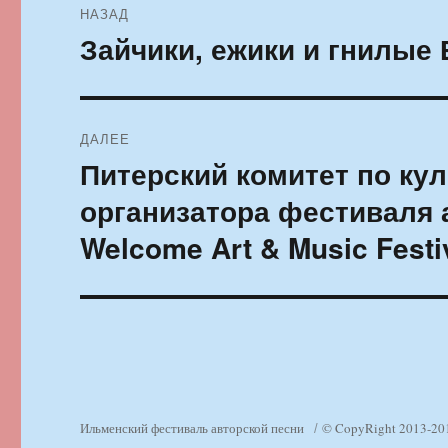
НАЗАД
по
Зайчики, ежики и гнилые
Предыдущая
запись:
записям
ДАЛЕЕ
Питерский комитет по ку
Следующая
запись:
организатора фестиваля 
Welcome Art & Music Festi
Ильменский фестиваль авторской песни
© CopyRight 2013-20