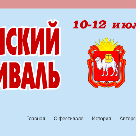
ской песни
Главная
О фестивале
История
Авторс