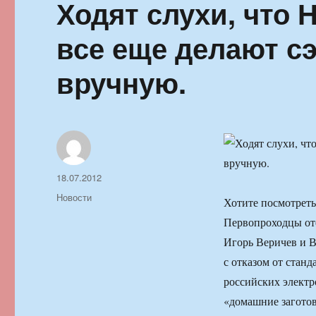
Ходят слухи, что Н
все еще делают с
вручную.
Автор
Опубликовано
18.07.2012
Рубрики
Новости
Хотите посмотреть
Первопроходцы оте
Игорь Веричев и В
с отказом от стан
российских электр
«домашние заготов