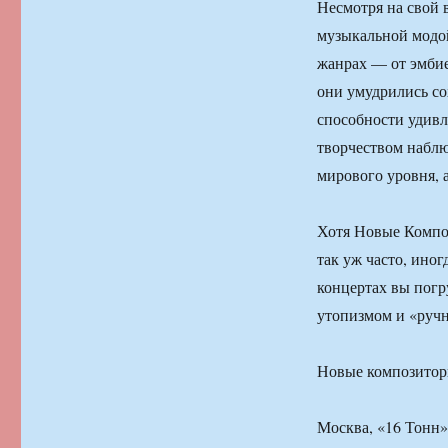
Несмотря на свой
музыкальной модо
жанрах — от эмбие
они умудрились со
способности удивл
творчеством наблю
мирового уровня, а 
Хотя Новые Компо
так уж часто, ино
концертах вы погр
утопизмом и «ручн
Новые композито
Москва, «16 Тонн»