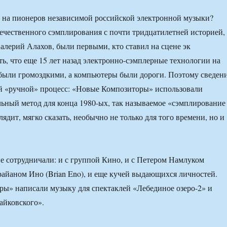
 на пионеров независимой российской электронной музыки?
чественного сэмплирования с почти тридцатилетней историей,
алерий Алахов, были первыми, кто ставил на сцене эк
ть, что еще 15 лет назад электронно-сэмплерные технологии на
были громоздкими, а компьютеры были дороги. Поэтому сведен
й «ручной» процесс: «Новые Композиторы» использовали
ьный метод для конца 1980-ых, так называемое «сэмплирование
ядит, мягко сказать, необычно не только для того времени, но и
не сотрудничали: и с группой Кино, и с Петером Намлуком
райаном Ино (Brian Eno), и еще кучей выдающихся личностей.
ы» написали музыку для спектаклей «Лебединое озеро-2» и
айковского».