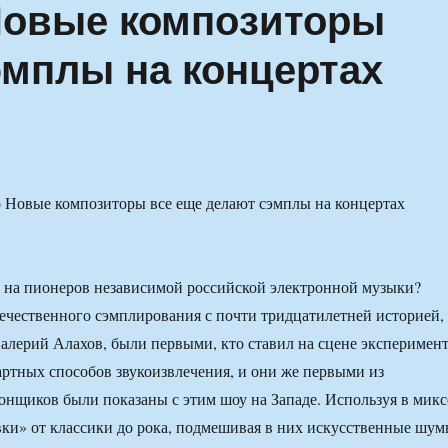
овые ком­по­зи­то­ры
эмплы на концертах
 на пионеров независимой российской электронной музыки?
чественного сэмплирования с почти тридцатилетней историей,
алерий Алахов, были первыми, кто ставил на сцене эксперимен
дартных способов звукоизвлечения, и они же первыми из
онщиков были показаны с этим шоу на Западе. Используя в микс
ки» от классики до рока, подмешивая в них искусственные шум