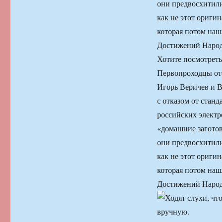
они предвосхитили
как не этот ориги
которая потом наш
Достижений Народ
Хотите посмотреть
Первопроходцы оте
Игорь Веричев и В
с отказом от стан
российских электр
«домашние заготов
они предвосхитили
как не этот ориги
которая потом наш
Достижений Народ