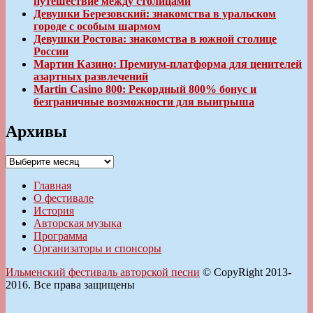
путешествие между столицами
Девушки Березовский: знакомства в уральском
городе с особым шармом
Девушки Ростова: знакомства в южной столице
России
Мартин Казино: Премиум-платформа для ценителей
азартных развлечений
Martin Casino 800: Рекордный 800% бонус и
безграничные возможности для выигрыша
Архивы
Архивы
Главная
О фестивале
История
Авторская музыка
Программа
Организаторы и спонсоры
Ильменский фестиваль авторской песни
© CopyRight 2013-
2016. Все права защищены