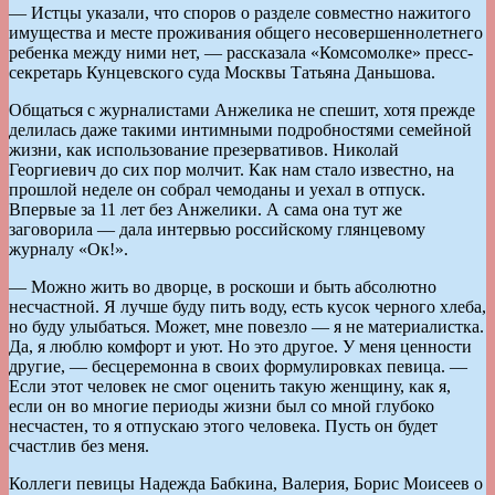
— Истцы указали, что споров о разделе совместно нажитого
имущества и месте проживания общего несовершеннолетнего
ребенка между ними нет, — рассказала «Комсомолке» пресс-
секретарь Кунцевского суда Москвы Татьяна Даньшова.
Общаться с журналистами Анжелика не спешит, хотя прежде
делилась даже такими интимными подробностями семейной
жизни, как использование презервативов. Николай
Георгиевич до сих пор молчит. Как нам стало известно, на
прошлой неделе он собрал чемоданы и уехал в отпуск.
Впервые за 11 лет без Анжелики. А сама она тут же
заговорила — дала интервью российскому глянцевому
журналу «Ок!».
— Можно жить во дворце, в роскоши и быть абсолютно
несчастной. Я лучше буду пить воду, есть кусок черного хлеба,
но буду улыбаться. Может, мне повезло — я не материалистка.
Да, я люблю комфорт и уют. Но это другое. У меня ценности
другие, — бесцеремонна в своих формулировках певица. —
Если этот человек не смог оценить такую женщину, как я,
если он во многие периоды жизни был со мной глубоко
несчастен, то я отпускаю этого человека. Пусть он будет
счастлив без меня.
Коллеги певицы Надежда Бабкина, Валерия, Борис Моисеев о