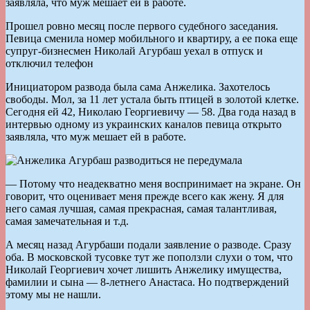
заявляла, что муж мешает ей в работе.
Прошел ровно месяц после первого судебного заседания.
Певица сменила номер мобильного и квартиру, а ее пока еще
супруг-бизнесмен Николай Агурбаш уехал в отпуск и
отключил телефон
Инициатором развода была сама Анжелика. Захотелось
свободы. Мол, за 11 лет устала быть птицей в золотой клетке.
Сегодня ей 42, Николаю Георгиевичу — 58. Два года назад в
интервью одному из украинских каналов певица открыто
заявляла, что муж мешает ей в работе.
— Потому что неадекватно меня воспринимает на экране. Он
говорит, что оценивает меня прежде всего как жену. Я для
него самая лучшая, самая прекрасная, самая талантливая,
самая замечательная и т.д.
А месяц назад Агурбаши подали заявление о разводе. Сразу
оба. В московской тусовке тут же поползли слухи о том, что
Николай Георгиевич хочет лишить Анжелику имущества,
фамилии и сына — 8-летнего Анастаса. Но подтверждений
этому мы не нашли.