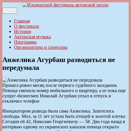
Перейти
к
Меню
Ильменский фестиваль авторской песни
содержимому
Главная
О фестивале
История
Авторская музыка
Программа
Организаторы и спонсоры
Анжелика Агурбаш разводиться не
передумала
Прошел ровно месяц после первого судебного заседания.
Певица сменила номер мобильного и квартиру, а ее пока еще
супруг-бизнесмен Николай Агурбаш уехал в отпуск и
отключил телефон
Инициатором развода была сама Анжелика. Захотелось
свободы. Мол, за 11 лет устала быть птицей в золотой клетке.
Сегодня ей 42, Николаю Георгиевичу — 58. Два года назад в
интервью одному из украинских каналов певица открыто