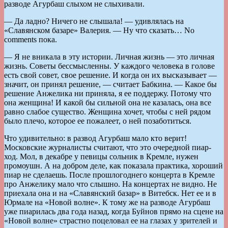
разводе Агурбаш слыхом не слыхивали.
— Да ладно? Ничего не слышала! — удивлялась на
«Славянском базаре» Валерия. — Ну что сказать… No
comments пока.
— Я не вникала в эту истории. Личная жизнь — это личная
жизнь. Советы бессмысленны. У каждого человека в голове
есть свой совет, свое решение. И когда он их высказывает —
значит, он принял решение, — считает Бабкина. — Какое бы
решение Анжелика ни приняла, я ее поддержу. Потому что
она женщина! И какой бы сильной она не казалась, она все
равно слабое существо. Женщина хочет, чтобы с ней рядом
было плечо, которое ее пожалеет, о ней позаботиться.
Что удивительно: в развод Агурбаш мало кто верит!
Московские журналисты считают, что это очередной пиар-
ход. Мол, в декабре у певицы сольник в Кремле, нужен
промоушн. А на добром деле, как показала практика, хороший
пиар не сделаешь. После прошлогоднего концерта в Кремле
про Анжелику мало что слышно. На концертах не видно. Не
приехала она и на «Славянский базар» в Витебск. Нет ее и в
Юрмале на «Новой волне». К тому же на разводе Агурбаш
уже пиарилась два года назад, когда Буйнов прямо на сцене на
«Новой волне» страстно поцеловал ее на глазах у зрителей и