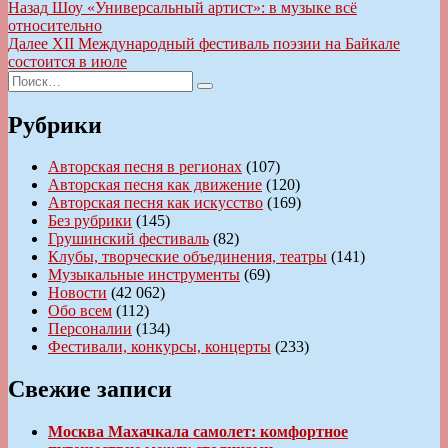
Навигация
Предыдущая
Назад
Шоу «Универсальный артист»: в музыке всё
запись:
относительно
по
Следующая
Далее
XII Международный фестиваль поэзии на Байкале
записям
запись:
состоится в июле
Искать:
Поиск
Рубрики
Авторская песня в регионах
(107)
Авторская песня как движение
(120)
Авторская песня как искусство
(169)
Без рубрики
(145)
Грушинский фестиваль
(82)
Клубы, творческие объединения, театры
(141)
Музыкальные инструменты
(69)
Новости
(42 062)
Обо всем
(112)
Персоналии
(134)
Фестивали, конкурсы, концерты
(233)
Свежие записи
Москва Махачкала самолет: комфортное