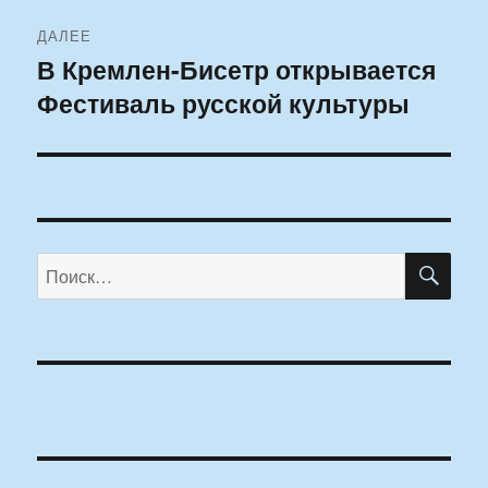
ДАЛЕЕ
В Кремлен-Бисетр открывается
Следующая
Фестиваль русской культуры
запись:
ПО
Искать: