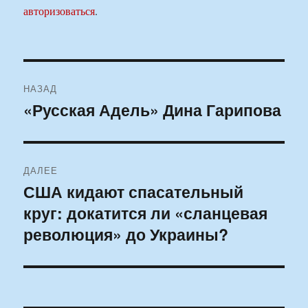
авторизоваться
.
Навигация
НАЗАД
по
«Русская Адель» Дина Гарипова
Предыдущая
запись:
записям
ДАЛЕЕ
США кидают спасательный
Следующая
круг: докатится ли «сланцевая
запись:
революция» до Украины?