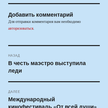
Добавить комментарий
Для отправки комментария вам необходимо
авторизоваться
.
Навигация
НАЗАД
по
В честь маэстро выступила
Предыдущая
леди
запись:
записям
ДАЛЕЕ
Международный
Следующая
кинофестиваль «От всей души»
запись: