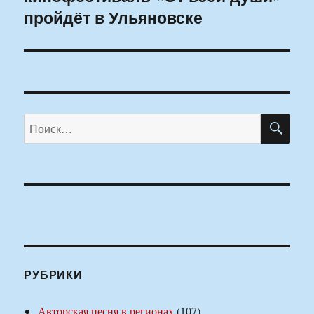
пройдёт в Ульяновске
ПО
Искать:
РУБРИКИ
Авторская песня в регионах
(107)