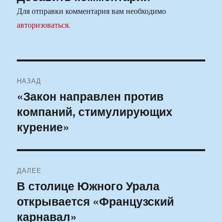
Для отправки комментария вам необходимо
авторизоваться
.
Навигация
НАЗАД
по
«Закон направлен против
Предыдущая
компаний, стимулирующих
запись:
записям
курение»
ДАЛЕЕ
В столице Южного Урала
Следующая
открывается «Французский
запись:
карнавал»