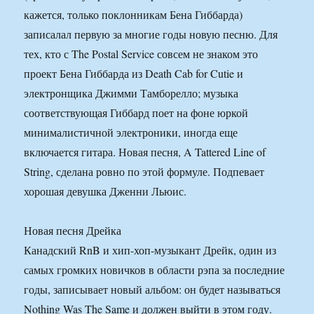
кажется, только поклонникам Бена Гиббарда)
записалал первую за многие годы новую песню. Для
тех, кто с The Postal Service совсем не знаком это
проект Бена Гиббарда из Death Cab for Cutie и
электронщика Джимми Тамборелло; музыка
соответствующая Гиббард поет на фоне юркой
минималистичной электроники, иногда еще
включается гитара. Новая песня, A Tattered Line of
String, сделана ровно по этой формуле. Подпевает
хорошая девушка Дженни Льюис.
Новая песня Дрейка
Канадский RnB и хип-хоп-музыкант Дрейк, один из
самых громких новичков в области рэпа за последние
годы, записывает новый альбом: он будет называться
Nothing Was The Same и должен выйти в этом году.