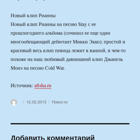
Новый клип Рианны
Новый клип Рианны на песню Stay с ее
прошлогоднего альбома (сочинил ее еще один
многообещающий дебютант Микки Экко); простой и
красивый весь клип певица лежит в ванной, в чем-то
похоже на наш любимый давнишний клип Джанель
Монэ на песню Cold War.
Источник:
afisha.ru
Автор
Опубликовано
Рубрики
12.02.2013
Новости
Добавить комментарий