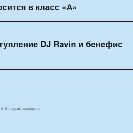
сится в класс «А»
упление DJ Ravin и бенефис
16. Все права защищены