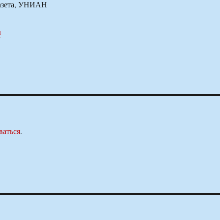
азета, УНИАН
u
ваться
.