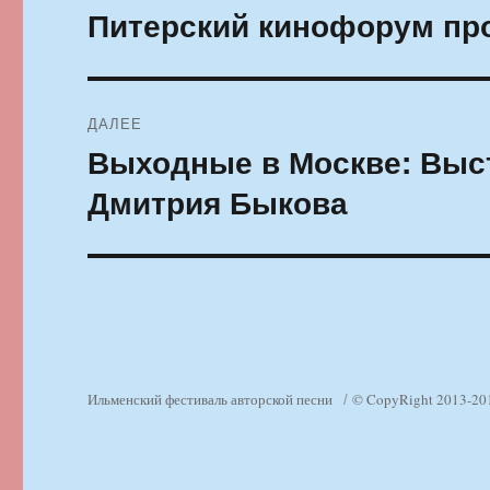
по
Питерский кинофорум про
Предыдущая
запись:
записям
ДАЛЕЕ
Выходные в Москве: Выст
Следующая
запись:
Дмитрия Быкова
Ильменский фестиваль авторской песни
© CopyRight 2013-20