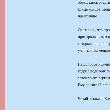
обращались родств
конце концов приш
идентичны.
Оказалось, что пр
припаркованным ок
которые нашли вн
участковым меньше
На допросе мужчин
ударил водителя сн
автомобиле вернул
Ему грозит 15 лет
Читайте также: Ко