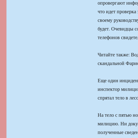
опровергают инфор
что идет проверка
своему руководств
будет. Очевидцы с
телефонов свидете
Читайте также: Во
скандальной Фари
Еще один инцидент
инспектор милиции.
спрятал тело в лес
На тело с пятью н
милицию. Ни докум
полученные сведен