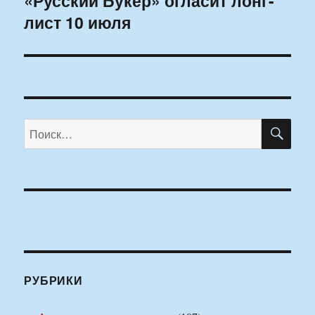
«Русский Букер» огласит лонг-
лист 10 июля
запись:
ПО
Искать:
РУБРИКИ