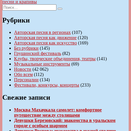
записям
запись:
песни и крапивы
Искать:
Поиск
Рубрики
Авторская песня в регионах
(107)
Авторская песня как движение
(120)
Авторская песня как искусство
(169)
Без рубрики
(145)
Грушинский фестиваль
(82)
Клубы, творческие объединения, театры
(141)
Музыкальные инструменты
(69)
Новости
(42 062)
Обо всем
(112)
Персоналии
(134)
Фестивали, конкурсы, концерты
(233)
Свежие записи
Москва Махачкала самолет: комфортное
путешествие между столицами
Девушки Березовский: знакомства в уральском
городе с особым шармом
Девушки Ростова: знакомства в южной столице