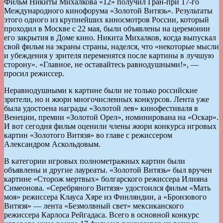
Фильм Никиты Михалкова «12» получил Гран-при 17-го
Международного кинофорума «Золотой Витязь». Результаты
этого одного из крупнейших киносмотров России, который
проходил в Москве с 22 мая, были объявлены на церемонии
его закрытия в Доме кино. Никита Михалков, когда выпускал
свой фильм на экраны страны, наделся, что «некоторые мысли
и убеждения у зрителя переменятся после картины в лучшую
сторону». «Главное, не оставайтесь равнодушными!», —
просил режиссер.
Неравнодушными к картине были не только российские
зрители, но и жюри многочисленных конкурсов. Лента уже
была удостоена награды «Золотой лев» кинофестиваля в
Венеции, премии «Золотой Орел», номинирована на «Оскар».
И вот сегодня фильм оценили члены жюри конкурса игровых
картин «Золотого Витязя» во главе с режиссером
Александром Аскольдовым.
В категории игровых полнометражных картин были
объявлены и другие лауреаты. «Золотой Витязь» был вручен
картине «Сторож мертвых» болгарского режиссера Илияна
Симеонова. «Серебряного Витязя» удостоился фильм «Мать
моя» режиссера Клауса Хяре из Финляндии, а «Бронзового
Витязя» — лента «Безмолвный свет» мексиканского
режиссера Карлоса Рейгадаса. Всего в основной конкурс