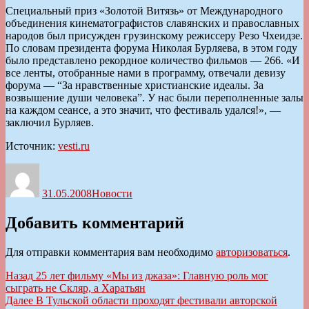
Специальный приз «Золотой Витязь» от Международного
объединения кинематографистов славянских и православных
народов был присужден грузинскому режиссеру Резо Чхеидзе.
По словам президента форума Николая Бурляева, в этом году
было представлено рекордное количество фильмов — 266. «И
все ленты, отобранные нами в программу, отвечали девизу
форума — “За нравственные христианские идеалы. За
возвышение души человека”. У нас были переполненные залы
на каждом сеансе, а это значит, что фестиваль удался!», —
заключил Бурляев.
Источник:
vesti.ru
Автор
Опубликовано
Рубрики
31.05.2008
Новости
Добавить комментарий
Для отправки комментария вам необходимо
авторизоваться
.
Навигация
Предыдущая
Назад
25 лет фильму «Мы из джаза»: Главную роль мог
запись:
сыграть не Скляр, а Харатьян
по
Следующая
Далее
В Тульской области проходят фестивали авторской