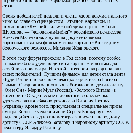
игрового кино вошло 17 фильмов режиссеров из разных
стран.
Своих победителей назвали и члены жюри документального
кино во главе со сценаристом Татьяной Карповой. В
номинации «Лучший фильм» победила картина «Галина
Шурепова — “человек-амфибия”» российского режиссера
Алексея Малечкина, а лучшим документальным
короткометражным фильмом стала картина «Во все дни»
белорусского режиссера Михаила Ждановского.
В этом году форум проходил в Год семьи, поэтому особое
внимание было уделено детским картинам и лентам для
семейного просмотра. И в этой категории награды нашли
своих победителей. Лучшим фильмом для детей стала лента
«Руди-Гончий поросенок» немецкого режиссера Питера
Тимми. Среди анимационных работ жюри выделило ленту
«Он и Она» Марии Муат (Россия). «Золотого Витязя» в
категории «Студенческие и дебютные фильмы» была
удостоена лента «Закон» режиссера Виталия Потруха
(Украина). Кроме того, присуждены и специальные призы
смотра. Золотые медали имени Сергея Бондарчука «За
выдающийся вклад в кинематограф» вручены народному
артисту СССР Алексею Баталову и народному артисту СССР,
режиссеру Эльдару Рязанову.