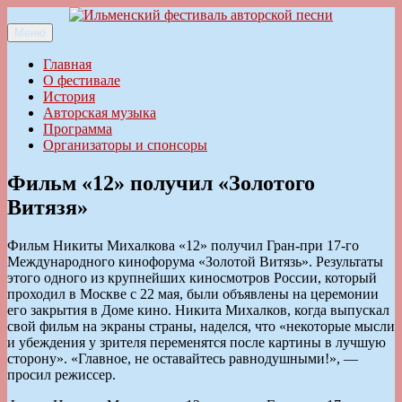
Перейти
к
Меню
Ильменский фестиваль авторской песни
содержимому
Главная
О фестивале
История
Авторская музыка
Программа
Организаторы и спонсоры
Фильм «12» получил «Золотого
Витязя»
Фильм Никиты Михалкова «12» получил Гран-при 17-го
Международного кинофорума «Золотой Витязь». Результаты
этого одного из крупнейших киносмотров России, который
проходил в Москве с 22 мая, были объявлены на церемонии
его закрытия в Доме кино. Никита Михалков, когда выпускал
свой фильм на экраны страны, наделся, что «некоторые мысли
и убеждения у зрителя переменятся после картины в лучшую
сторону». «Главное, не оставайтесь равнодушными!», —
просил режиссер.