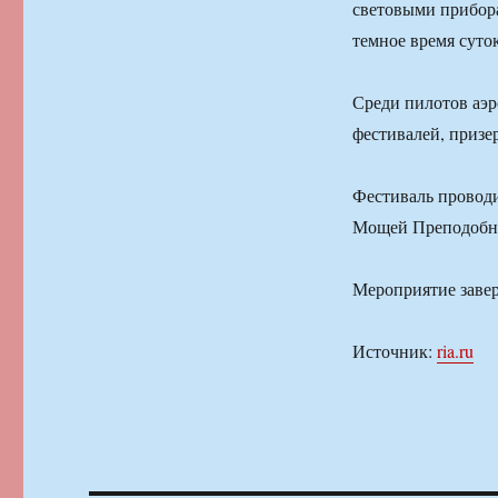
световыми прибора
темное время суто
Среди пилотов аэр
фестивалей, призе
Фестиваль проводи
Мощей Преподобно
Мероприятие завер
Источник:
ria.ru