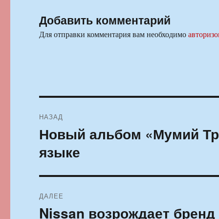
Добавить комментарий
Для отправки комментария вам необходимо
авторизо
Навигация
НАЗАД
по
Новый альбом «Мумий Тр
Предыдущая
запись:
записям
языке
ДАЛЕЕ
Nissan возрождает бренд 
Следующая