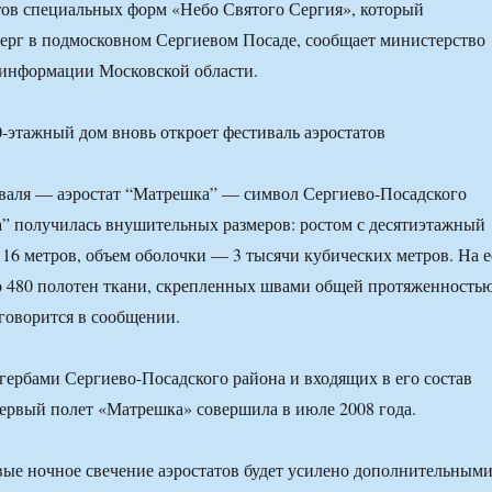
тов специальных форм «Небо Святого Сергия», который
верг в подмосковном Сергиевом Посаде, сообщает министерство
 информации Московской области.
валя — аэростат “Матрешка” — символ Сергиево-Посадского
” получилась внушительных размеров: ростом с десятиэтажный
 16 метров, объем оболочки — 3 тысячи кубических метров. На е
о 480 полотен ткани, скрепленных швами общей протяженность
говорится в сообщении.
гербами Сергиево-Посадского района и входящих в его состав
ервый полет «Матрешка» совершила в июле 2008 года.
вые ночное свечение аэростатов будет усилено дополнительным