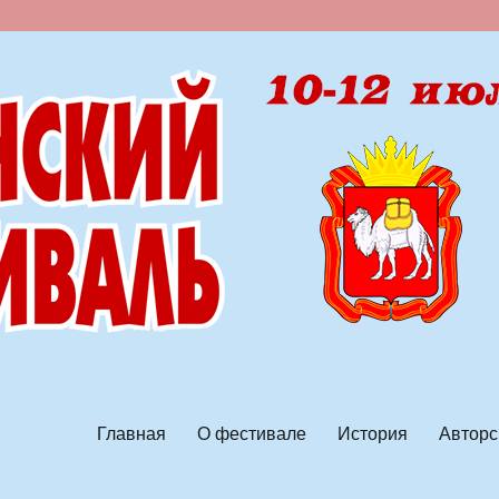
ской песни
Главная
О фестивале
История
Авторс