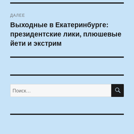
ДАЛЕЕ
Выходные в Екатеринбурге:
Следующая
президентские лики, плюшевые
запись:
йети и экстрим
ПО
Искать: