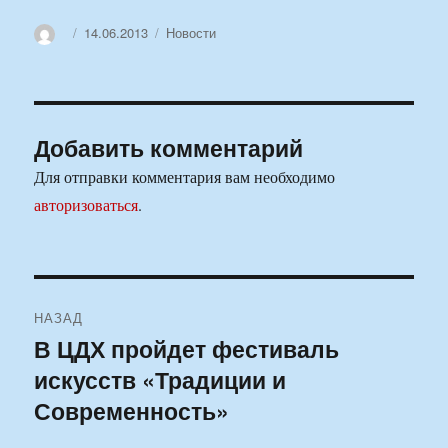
Автор
Опубликовано
Рубрики
14.06.2013
Новости
Добавить комментарий
Для отправки комментария вам необходимо
авторизоваться
.
Навигация
НАЗАД
по
В ЦДХ пройдет фестиваль
Предыдущая
искусств «Традиции и
запись:
записям
Современность»