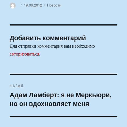
Автор
Опубликовано
Рубрики
19.06.2012
Новости
Добавить комментарий
Для отправки комментария вам необходимо
авторизоваться
.
Навигация
НАЗАД
по
Адам Ламберт: я не Меркьюри,
Предыдущая
но он вдохновляет меня
запись:
записям