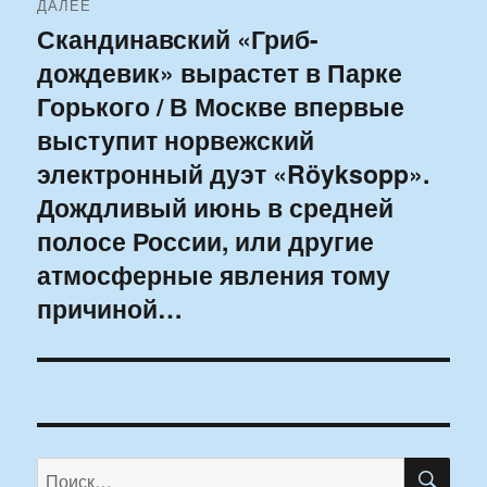
ДАЛЕЕ
Скандинавский «Гриб-
Следующая
дождевик» вырастет в Парке
запись:
Горького / В Москве впервые
выступит норвежский
электронный дуэт «Röyksopp».
Дождливый июнь в средней
полосе России, или другие
атмосферные явления тому
причиной…
ПО
Искать: