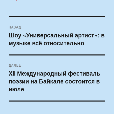
Навигация
НАЗАД
по
Шоу «Универсальный артист»: в
Предыдущая
музыке всё относительно
запись:
записям
ДАЛЕЕ
XII Международный фестиваль
Следующая
поэзии на Байкале состоится в
запись:
июле