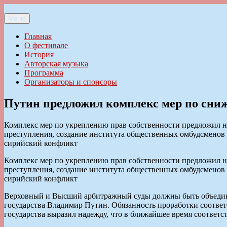
Перейти
к
Меню
Ильменский фестиваль авторской песни
содержимому
Главная
О фестивале
История
Авторская музыка
Программа
Организаторы и спонсоры
Путин предложил комплекс мер по сниж
Комплекс мер по укреплению прав собственности предложил 
преступления, создание института общественных омбудсменов
сирийский конфликт
Комплекс мер по укреплению прав собственности предложил 
преступления, создание института общественных омбудсменов
сирийский конфликт
Верховный и Высший арбитражный суды должны быть объедине
государства Владимир Путин. Обязанность проработки соответ
государства выразил надежду, что в ближайшее время соответс