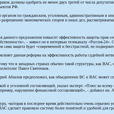
авок должны одобрить не менее двух третей от числа депутатов
ъектов РФ.
м органом по гражданским, уголовным, административным и и
о разрешению экономических споров и иных дел, рассматривае
я данного предложения повысит эффективность защиты прав соб
обственности», – заявил он в интервью телеканалу «Россия-24».
ом сама защита будет «современной и бесстрастной, не подверже
овлияет данная реформа на эффективность работы судебной ветв
му что в западных странах обычно такой структуры, как ВАС, н
 политолог Павел Святенков.
ий Абзалов предположил, как объединение ВС и ВАС может сер
кой и уголовной составляющей, указал эксперт. «Плюс ко всему
апример, нарушение финансовой составляющей», – добавил он. А
у, «которая в последнее время действительно очень серьезно у
АС сделает правовую систему более понятной и удобной для гр