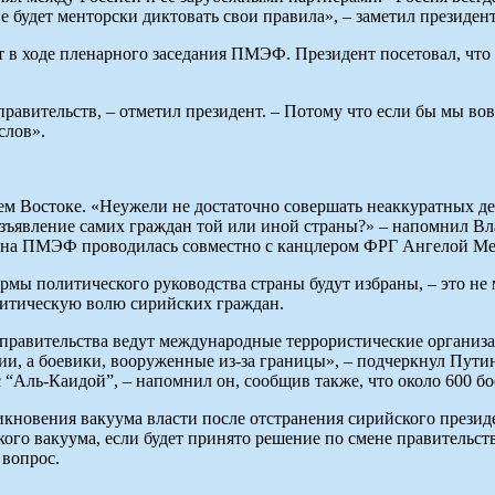
е будет менторски диктовать свои правила», – заметил президент
т в ходе пленарного заседания ПМЭФ. Президент посетовал, чт
правительств, – отметил президент. – Потому что если бы мы во
слов».
м Востоке. «Неужели не достаточно совершать неаккуратных дей
еизъявление самих граждан той или иной страны?» – напомнил 
в на ПМЭФ проводилась совместно с канцлером ФРГ Ангелой Ме
формы политического руководства страны будут избраны, – это н
литическую волю сирийских граждан.
равительства ведут международные террористические организаци
ирии, а боевики, вооруженные из-за границы», – подчеркнул Пу
“Аль-Каидой”, – напомнил он, сообщив также, что около 600 б
никновения вакуума власти после отстранения сирийского презид
ого вакуума, если будет принято решение по смене правительств
 вопрос.