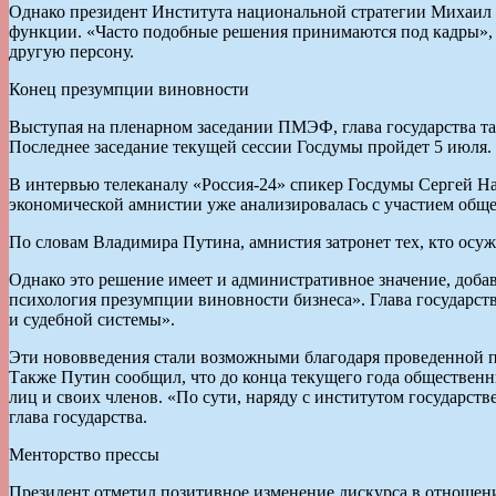
Однако президент Института национальной стратегии Михаил 
функции. «Часто подобные решения принимаются под кадры», 
другую персону.
Конец презумпции виновности
Выступая на пленарном заседании ПМЭФ, глава государства та
Последнее заседание текущей сессии Госдумы пройдет 5 июля.
В интервью телеканалу «Россия-24» спикер Госдумы Сергей На
экономической амнистии уже анализировалась с участием обще
По словам Владимира Путина, амнистия затронет тех, кто осуж
Однако это решение имеет и административное значение, добав
психология презумпции виновности бизнеса». Глава государст
и судебной системы».
Эти нововведения стали возможными благодаря проведенной п
Также Путин сообщил, что до конца текущего года общественн
лиц и своих членов. «По сути, наряду с институтом государс
глава государства.
Менторство прессы
Президент отметил позитивное изменение дискурса в отношени