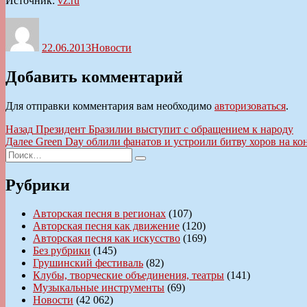
Источник:
vz.ru
Автор
Опубликовано
Рубрики
22.06.2013
Новости
Добавить комментарий
Для отправки комментария вам необходимо
авторизоваться
.
Навигация
Предыдущая
Назад
Президент Бразилии выступит с обращением к народу
запись:
Следующая
Далее
Green Day облили фанатов и устроили битву хоров на ко
по
Искать:
запись:
Поиск
записям
Рубрики
Авторская песня в регионах
(107)
Авторская песня как движение
(120)
Авторская песня как искусство
(169)
Без рубрики
(145)
Грушинский фестиваль
(82)
Клубы, творческие объединения, театры
(141)
Музыкальные инструменты
(69)
Новости
(42 062)