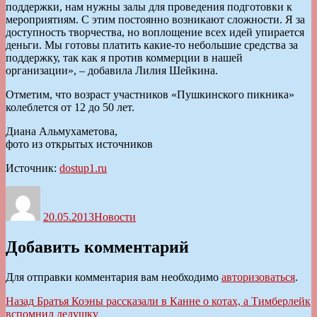
поддержки, нам нужны залы для проведения подготовки к
мероприятиям. С этим постоянно возникают сложности. Я за
доступность творчества, но воплощение всех идей упирается
деньги. Мы готовы платить какие-то небольшие средства за
поддержку, так как я против коммерции в нашей
организации», – добавила Лилия Шейкина.
Отметим, что возраст участников «Пушкинского пикника»
колеблется от 12 до 50 лет.
Диана Альмухаметова,
фото из открытых источников
Источник:
dostup1.ru
Автор
Опубликовано
Рубрики
20.05.2013
Новости
Добавить комментарий
Для отправки комментария вам необходимо
авторизоваться
.
Навигация
Предыдущая
Назад
Братья Коэны рассказали в Канне о котах, а Тимберлейк
запись:
вспомнил дедушку