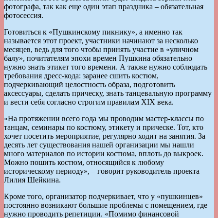
фотографа, так как еще один этап праздника – обязательная
фотосессия.
Готовиться к «Пушкинскому пикнику», а именно так
называется этот проект, участники начинают за несколько
месяцев, ведь для того чтобы принять участие в «уличном
балу», почитателям эпохи времен Пушкина обязательно
нужно знать этикет того времени. А также нужно соблюдать
требования дресс-кода: заранее сшить костюм,
подчеркивающий целостность образа, подготовить
аксессуары, сделать прическу, знать танцевальную программу
и вести себя согласно строгим правилам XIX века.
«На протяжении всего года мы проводим мастер-классы по
танцам, семинары по костюму, этикету и прическе. Тот, кто
хочет посетить мероприятие, регулярно ходит на занятия. За
десять лет существования нашей организации мы нашли
много материалов по истории костюма, вплоть до выкроек.
Можно пошить костюм, относящийся к любому
историческому периоду», – говорит руководитель проекта
Лилия Шейкина.
Кроме того, организатор подчеркивает, что у «пушкинцев»
постоянно возникают большие проблемы с помещением, где
нужно проводить репетиции. «Помимо финансовой