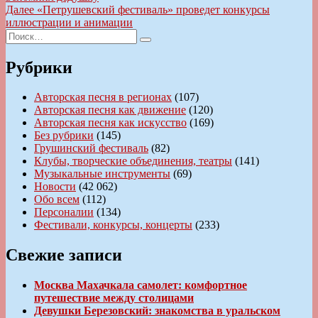
по
Следующая
Далее
«Петрушевский фестиваль» проведет конкурсы
записям
запись:
иллюстрации и анимации
Искать:
Поиск
Рубрики
Авторская песня в регионах
(107)
Авторская песня как движение
(120)
Авторская песня как искусство
(169)
Без рубрики
(145)
Грушинский фестиваль
(82)
Клубы, творческие объединения, театры
(141)
Музыкальные инструменты
(69)
Новости
(42 062)
Обо всем
(112)
Персоналии
(134)
Фестивали, конкурсы, концерты
(233)
Свежие записи
Москва Махачкала самолет: комфортное
путешествие между столицами
Девушки Березовский: знакомства в уральском