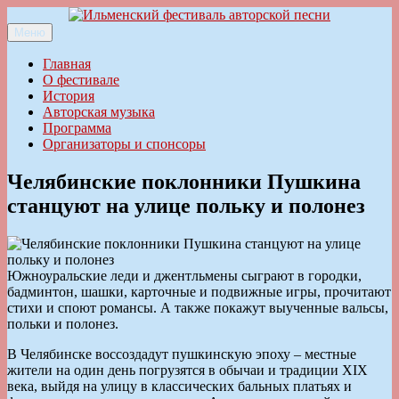
Перейти
к
Меню
Ильменский фестиваль авторской песни
содержимому
Главная
О фестивале
История
Авторская музыка
Программа
Организаторы и спонсоры
Челябинские поклонники Пушкина
станцуют на улице польку и полонез
Южноуральские леди и джентльмены сыграют в городки,
бадминтон, шашки, карточные и подвижные игры, прочитают
стихи и споют романсы. А также покажут выученные вальсы,
польки и полонез.
В Челябинске воссоздадут пушкинскую эпоху – местные
жители на один день погрузятся в обычаи и традиции XIX
века, выйдя на улицу в классических бальных платьях и