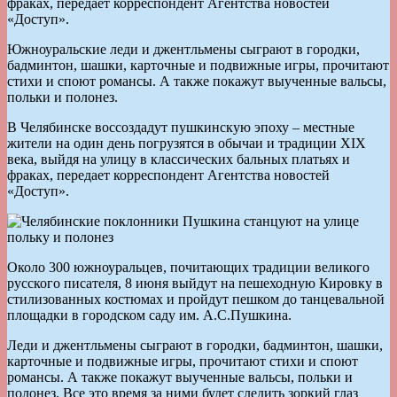
фраках, передает корреспондент Агентства новостей
«Доступ».
Южноуральские леди и джентльмены сыграют в городки,
бадминтон, шашки, карточные и подвижные игры, прочитают
стихи и споют романсы. А также покажут выученные вальсы,
польки и полонез.
В Челябинске воссоздадут пушкинскую эпоху – местные
жители на один день погрузятся в обычаи и традиции XIX
века, выйдя на улицу в классических бальных платьях и
фраках, передает корреспондент Агентства новостей
«Доступ».
Около 300 южноуральцев, почитающих традиции великого
русского писателя, 8 июня выйдут на пешеходную Кировку в
стилизованных костюмах и пройдут пешком до танцевальной
площадки в городском саду им. А.С.Пушкина.
Леди и джентльмены сыграют в городки, бадминтон, шашки,
карточные и подвижные игры, прочитают стихи и споют
романсы. А также покажут выученные вальсы, польки и
полонез. Все это время за ними будет следить зоркий глаз