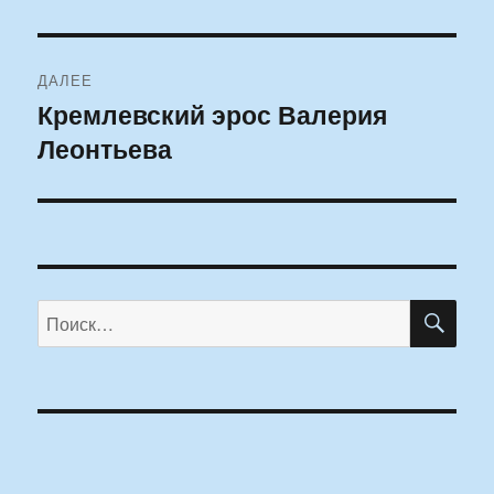
запись:
записям
ДАЛЕЕ
Кремлевский эрос Валерия
Следующая
Леонтьева
запись:
ПО
Искать: