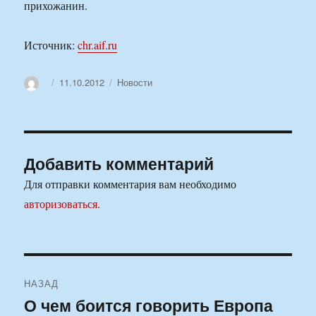
прихожанин.
Источник:
chr.aif.ru
Автор
Опубликовано
Рубрики
11.10.2012
Новости
Добавить комментарий
Для отправки комментария вам необходимо
авторизоваться
.
Навигация
НАЗАД
по
О чем боится говорить Европа
Предыдущая