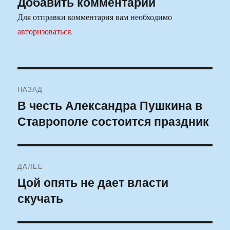
Добавить комментарий
Для отправки комментария вам необходимо
авторизоваться
.
Навигация
НАЗАД
по
В честь Александра Пушкина в
Предыдущая
Ставрополе состоится праздник
запись:
записям
ДАЛЕЕ
Цой опять не дает власти
Следующая
скучать
запись: