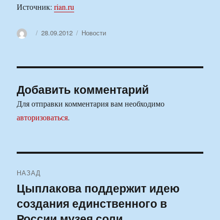
Источник:
rian.ru
Автор
Опубликовано
Рубрики
28.09.2012
Новости
Добавить комментарий
Для отправки комментария вам необходимо
авторизоваться
.
Навигация
НАЗАД
по
Цыплакова поддержит идею
Предыдущая
создания единственного в
запись:
записям
России музея соли