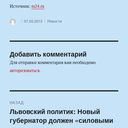
Источник:
m24.ru
Автор
Опубликовано
Рубрики
07.03.2013
Новости
Добавить комментарий
Для отправки комментария вам необходимо
авторизоваться
.
Навигация
НАЗАД
по
Львовский политик: Новый
Предыдущая
губернатор должен «силовыми
запись:
записям