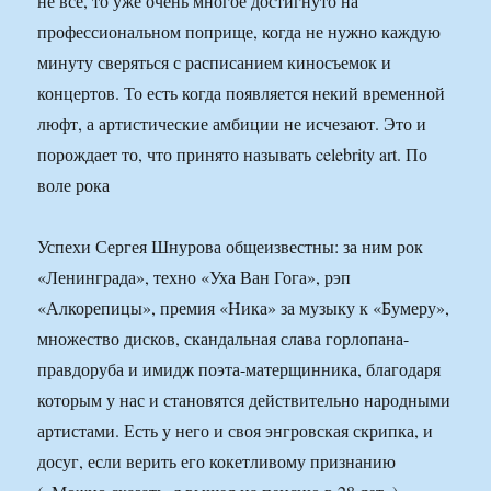
не все, то уже очень многое достигнуто на
профессиональном поприще, когда не нужно каждую
минуту сверяться с расписанием киносъемок и
концертов. То есть когда появляется некий временной
люфт, а артистические амбиции не исчезают. Это и
порождает то, что принято называть celebrity art. По
воле рока
Успехи Сергея Шнурова общеизвестны: за ним рок
«Ленинграда», техно «Уха Ван Гога», рэп
«Алкорепицы», премия «Ника» за музыку к «Бумеру»,
множество дисков, скандальная слава горлопана-
правдоруба и имидж поэта-матерщинника, благодаря
которым у нас и становятся действительно народными
артистами. Есть у него и своя энгровская скрипка, и
досуг, если верить его кокетливому признанию