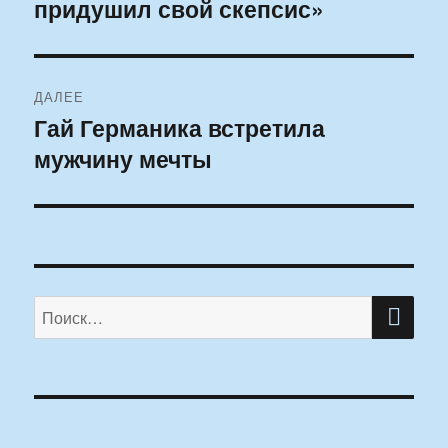
придушил свой скепсис»
запись:
записям
ДАЛЕЕ
Гай Германика встретила
Следующая
мужчину мечты
запись:
ПО
Искать: