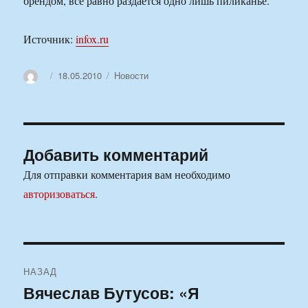
брендом, все равно раздается одно лишь пиликанье.
Источник:
infox.ru
Автор
Опубликовано
Рубрики
18.05.2010
Новости
Добавить комментарий
Для отправки комментария вам необходимо
авторизоваться
.
Навигация
НАЗАД
по
Вячеслав Бутусов: «Я
Предыдущая