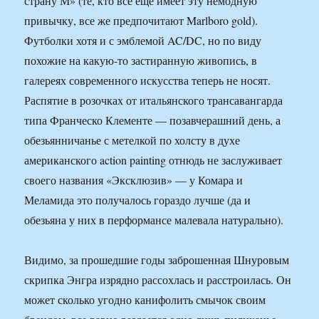
страну М» (те, кто все еще имеет эту немодную
привычку, все же предпочитают Marlboro gold).
Футболки хотя и с эмблемой AC/DC, но по виду
похожие на какую-то застиранную живопись, в
галереях современного искусства теперь не носят.
Распятие в розочках от итальянского трансавангарда
типа Франческо Клементе — позавчерашний день, а
обезьянничанье с метелкой по холсту в духе
американского action painting отнюдь не заслуживает
своего названия «Эксклюзив» — у Комара и
Меламида это получалось гораздо лучше (да и
обезьяна у них в перформансе малевала натурально).
Видимо, за прошедшие годы заброшенная Шнуровым
скрипка Энгра изрядно рассохлась и расстроилась. Он
может сколько угодно канифолить смычок своим