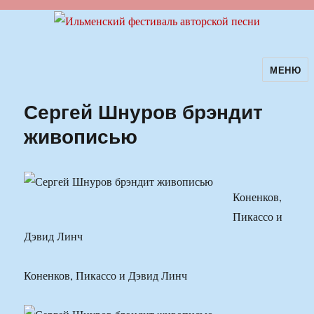
МЕНЮ
Ильменский фестиваль авторской
песни
Сергей Шнуров брэндит
живописью
Коненков,
Пикассо и
Дэвид Линч
Коненков, Пикассо и Дэвид Линч