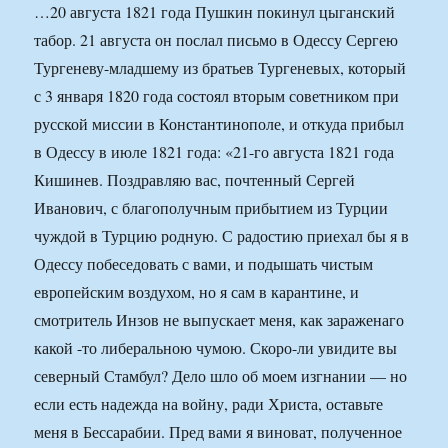
…20 августа 1821 года Пушкин покинул цыганский
табор. 21 августа он послал письмо в Одессу Сергею
Тургеневу-младшему из братьев Тургеневых, который
с 3 января 1820 года состоял вторым советником при
русской миссии в Константинополе, и откуда прибыл
в Одессу в июле 1821 года: «21-го августа 1821 года
Кишинев. Поздравляю вас, почтенный Сергей
Иванович, с благополучным прибытием из Турции
чуждой в Турцию родную. С радостию приехал бы я в
Одессу побеседовать с вами, и подышать чистым
европейским воздухом, но я сам в карантине, и
смотритель Инзов не выпускает меня, как зараженаго
какой -то либеральною чумою. Скоро-ли увидите вы
северный Стамбул? Дело шло об моем изгнании — но
если есть надежда на войну, ради Христа, оставьте
меня в Бессарабии. Пред вами я виноват, полученное