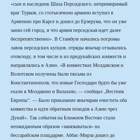
«сын и наследник Шаха Персидского, непримиримый
враг Турков, со стотысячною армиею вступил в
Армению при Карсе и дошел до Ерзерума, что он уже
занял сей город, и что армия персидская идет далее
беспрепятственно». В Стамбуле начались погромы
лавок персидских купцов, отряды янычар отзывались
отовсюду, в том числе и из придунайских княжеств и
направлялись в Азию. «В княжествах Молдавском и
Волотском получены были письма из
Константинополя, что новые Господари будто бы уже
ехали в Молдавию и Валахию, — сообщал „Вестник
Европы“. — Было приказание янычарам очистить оба
княжества и идти обратным походов а Азию чрез
Дунай». Так события на Ближнем Востоке стали
неожиданным образом «завязываться» на
бессарабском плацдарме. Аббас-Мирза дошел до