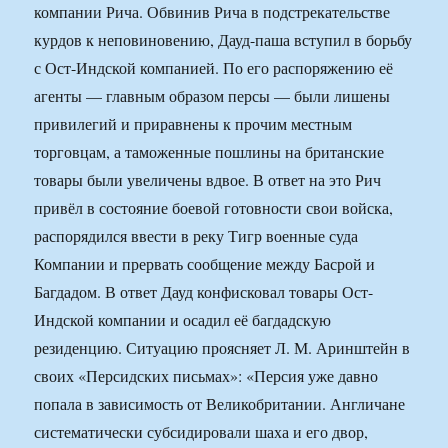
компании Рича. Обвинив Рича в подстрекательстве
курдов к неповиновению, Дауд-паша вступил в борьбу
с Ост-Индской компанией. По его распоряжению её
агенты — главным образом персы — были лишены
привилегий и приравнены к прочим местным
торговцам, а таможенные пошлины на британские
товары были увеличены вдвое. В ответ на это Рич
привёл в состояние боевой готовности свои войска,
распорядился ввести в реку Тигр военные суда
Компании и прервать сообщение между Басрой и
Багдадом. В ответ Дауд конфисковал товары Ост-
Индской компании и осадил её багдадскую
резиденцию. Ситуацию проясняет Л. М. Аринштейн в
своих «Персидских письмах»: «Персия уже давно
попала в зависимость от Великобритании. Англичане
систематически субсидировали шаха и его двор,