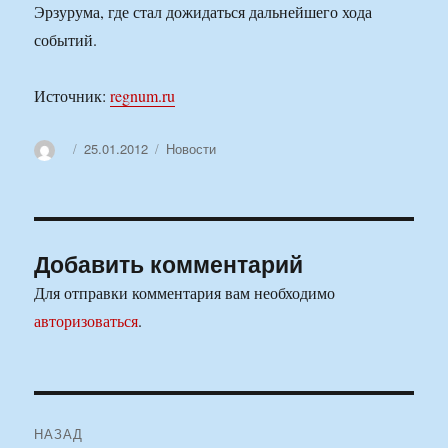
Эрзурума, где стал дожидаться дальнейшего хода
событий.
Источник:
regnum.ru
Автор
Опубликовано
Рубрики
25.01.2012
Новости
Добавить комментарий
Для отправки комментария вам необходимо
авторизоваться
.
Навигация
НАЗАД