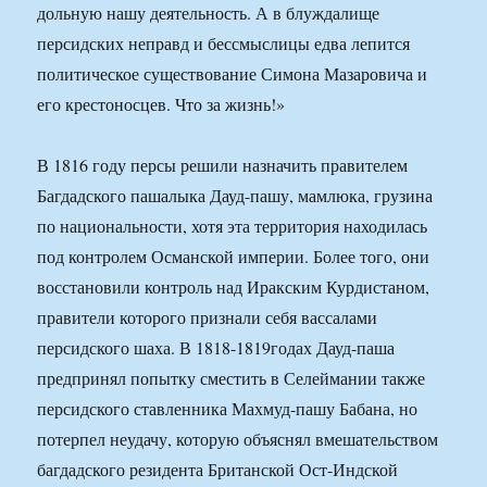
дольную нашу деятельность. А в блуждалище
персидских неправд и бессмыслицы едва лепится
политическое существование Симона Мазаровича и
его крестоносцев. Что за жизнь!»
В 1816 году персы решили назначить правителем
Багдадского пашалыка Дауд-пашу, мамлюка, грузина
по национальности, хотя эта территория находилась
под контролем Османской империи. Более того, они
восстановили контроль над Иракским Курдистаном,
правители которого признали себя вассалами
персидского шаха. В 1818-1819годах Дауд-паша
предпринял попытку сместить в Селеймании также
персидского ставленника Махмуд-пашу Бабана, но
потерпел неудачу, которую объяснял вмешательством
багдадского резидента Британской Ост-Индской