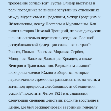
требование согласится“. Густав Олизар выступал в
роли посредника во внешне запутанных отношениях
между Муравьевым и Гродецким, между Гродецким и
Яблоновским, между Пестелем и Муравьевым. Как
пишет историк Николай Троицкий, жаркие дискуссии
шли относительно перспектив создания „Большой
республиканской федерации славянских стран“:
Россия, Польша, Богемия, Моравия, Сербия,
Молдавия, Валахия, Далмация, Кроация, а также
Венгрия и Трансильвания. Радикализм „славян“
шокировал членов Южного общества, которые
первоначально стремились разваливать их на части, а
затем под предлогом „необходимости объединения
усилий“ поглотить. Летом 1821 напрашивался
следующий сценарий действий: поднять восстание в
Киеве, где был расквартирован вверенный генералу