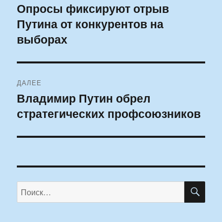
по
Опросы фиксируют отрыв
Предыдущая
Путина от конкурентов на
запись:
записям
выборах
ДАЛЕЕ
Владимир Путин обрел
Следующая
стратегических профсоюзников
запись:
ПО
Искать: