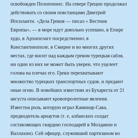
освобожден Пелопоннес. На севере Греции продолжал
действовать со своим повстанцами Дмитрий
Ипсиланти. «Дела Греков — писал » Вестник
Европы», — в море идут довольно успешно, в Епире
худо, в Архипелаге посредственно; в
Константинополе, в Смирне и во многих других
местах, где висит над каждым греком турецкая сабля,
ни один из них не может быть уверен, что уцелеет
голова на плечах его. Греки перехватывают
множество турецких транспортных судов, и предают
оные огню. В новейших известиях из Бухареста от 21
августа описывают кровопролитные явления.
Известна роль, которую играл Каминар-Сава,
предводитель арнаутов (т. е, албанских солдат
составляющих гвардию господарей в Молдавии и
Валлахии). Сей офицер, служивший партизаном во