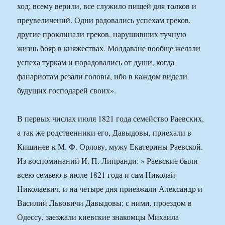
ход; всему верили, все служило пищей для толков и
преувеличений. Одни радовались успехам греков,
другие проклинали греков, нарушивших тучную
жизнь бояр в княжествах. Молдаване вообще желали
успеха туркам и порадовались от души, когда
фанариотам резали головы, ибо в каждом видели
будущих господарей своих».
В первых числах июля 1821 года семейство Раевских,
а так же родственники его, Давыдовы, приехали в
Кишинев к М. Ф. Орлову, мужу Екатерины Раевской.
Из воспоминаний И. П. Липранди: » Раевские были
всею семьею в июле 1821 года и сам Николай
Николаевич, и на четыре дня приезжали Александр и
Василий Львовичи Давыдовы; с ними, проездом в
Одессу, заезжали киевские знакомцы Михаила