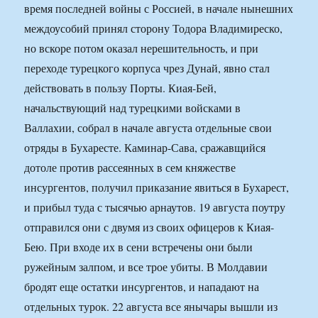
время последней войны с Россией, в начале нынешних
междоусобий принял сторону Тодора Владимиреско,
но вскоре потом оказал нерешительность, и при
переходе турецкого корпуса чрез Дунай, явно стал
действовать в пользу Порты. Киая-Бей,
начальствующий над турецкими войсками в
Валлахии, собрал в начале августа отдельные свои
отряды в Бухаресте. Каминар-Сава, сражавщийся
дотоле против рассеянных в сем княжестве
инсургентов, получил приказание явиться в Бухарест,
и прибыл туда с тысячью арнаутов. 19 августа поутру
отправился они с двумя из своих офицеров к Киая-
Бею. При входе их в сени встречены они были
ружейным залпом, и все трое убиты. В Молдавии
бродят еще остатки инсургентов, и нападают на
отдельных турок. 22 августа все янычары вышли из