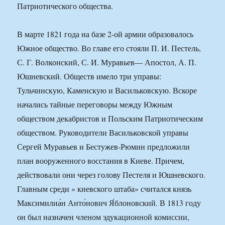
Патриотического общества.
В марте 1821 года на базе 2-ой армии образовалось
Южное общество. Во главе его стояли П. И. Пестель,
С. Г. Волконский, С. И. Муравьев— Апостол, А. П.
Юшневский. Обществ имело три управы:
Тульчинскую, Каменскую и Васильковскую. Вскоре
начались тайные переговоры между Южным
обществом декабристов и Польским Патриотическим
обществом. Руководители Васильковской управы
Сергей Муравьев и Бестужев-Рюмин предложили
план вооруженного восстания в Киеве. Причем,
действовали они через голову Пестеля и Юшневского.
Главным среди » киевского штаба» считался князь
Максимилиа́н Анто́нович Я́блоновский. В 1813 году
он был назначен членом эдукационной комиссии,