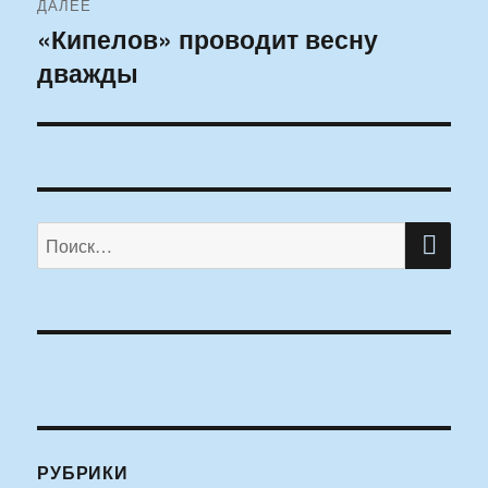
ДАЛЕЕ
«Кипелов» проводит весну
Следующая
дважды
запись:
ПО
Искать:
РУБРИКИ