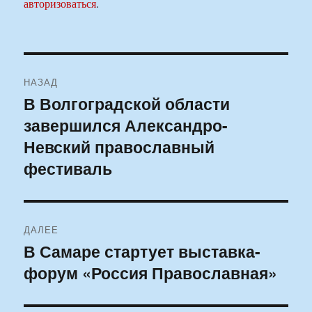
авторизоваться
.
Навигация
НАЗАД
по
В Волгоградской области
Предыдущая
завершился Александро-
запись:
записям
Невский православный
фестиваль
ДАЛЕЕ
В Самаре стартует выставка-
Следующая
форум «Россия Православная»
запись: