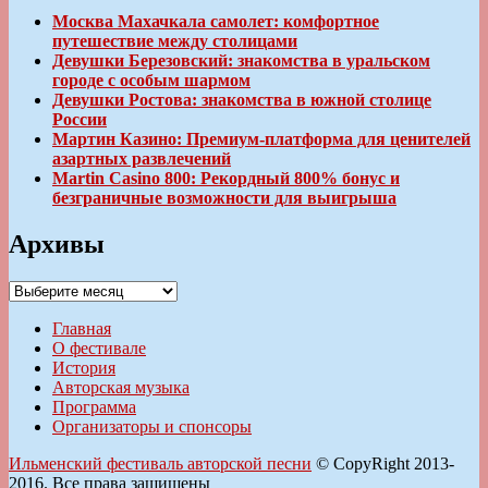
Москва Махачкала самолет: комфортное
путешествие между столицами
Девушки Березовский: знакомства в уральском
городе с особым шармом
Девушки Ростова: знакомства в южной столице
России
Мартин Казино: Премиум-платформа для ценителей
азартных развлечений
Martin Casino 800: Рекордный 800% бонус и
безграничные возможности для выигрыша
Архивы
Архивы
Главная
О фестивале
История
Авторская музыка
Программа
Организаторы и спонсоры
Ильменский фестиваль авторской песни
© CopyRight 2013-
2016. Все права защищены