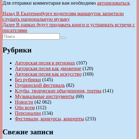
Для отправки комментария вам необходимо
авторизоваться
.
Навигация
Предыдущая
Назад
В Екатеринбурге водителям маршруток запретили
запись:
слушать национальную музыку
по
Следующая
Далее
В парках будут продавать книги и устраивать встречи с
записям
запись:
писателями
Искать:
Поиск
Рубрики
Авторская песня в регионах
(107)
Авторская песня как движение
(120)
Авторская песня как искусство
(169)
Без рубрики
(145)
Грушинский фестиваль
(82)
Клубы, творческие объединения, театры
(141)
Музыкальные инструменты
(69)
Новости
(42 062)
Обо всем
(112)
Персоналии
(134)
Фестивали, конкурсы, концерты
(233)
Свежие записи