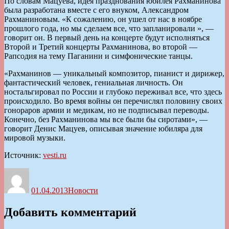
По словам Мацуева, идея празднования юбилея Рахманинова
была разработана вместе с его внуком, Александром
Рахманиновым. «К сожалению, он ушел от нас в ноябре
прошлого года, но мы сделаем все, что запланировали », —
говорит он. В первый день на концерте будут исполняться
Второй и Третий концерты Рахманинова, во второй —
Рапсодия на тему Паганини и симфонические танцы.
«Рахманинов — уникальный композитор, пианист и дирижер,
фантастический человек, гениальная личность. Он
ностальгировал по России и глубоко переживал все, что здесь
происходило. Во время войны он перечислял половину своих
гонораров армии и медикам, но не подписывал переводы.
Конечно, без Рахманинова мы все были бы сиротами», —
говорит Денис Мацуев, описывая значение юбиляра для
мировой музыки.
Источник:
vesti.ru
Автор
Опубликовано
Рубрики
01.04.2013
Новости
Добавить комментарий