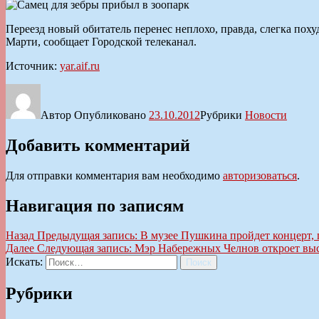
Переезд новый обитатель перенес неплохо, правда, слегка пох
Марти, сообщает Городской телеканал.
Источник:
yar.aif.ru
Автор
Опубликовано
23.10.2012
Рубрики
Новости
Добавить комментарий
Для отправки комментария вам необходимо
авторизоваться
.
Навигация по записям
Назад
Предыдущая запись:
В музее Пушкина пройдет концерт,
Далее
Следующая запись:
Мэр Набережных Челнов откроет выс
Искать:
Поиск
Рубрики