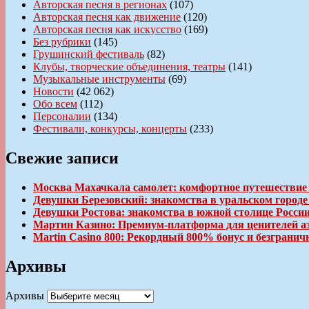
Авторская песня в регионах
(107)
Авторская песня как движение
(120)
Авторская песня как искусство
(169)
Без рубрики
(145)
Грушинский фестиваль
(82)
Клубы, творческие объединения, театры
(141)
Музыкальные инструменты
(69)
Новости
(42 062)
Обо всем
(112)
Персоналии
(134)
Фестивали, конкурсы, концерты
(233)
Свежие записи
Москва Махачкала самолет: комфортное путешествие
Девушки Березовский: знакомства в уральском город
Девушки Ростова: знакомства в южной столице Росси
Мартин Казино: Премиум-платформа для ценителей а
Martin Casino 800: Рекордный 800% бонус и безгран
Архивы
Архивы