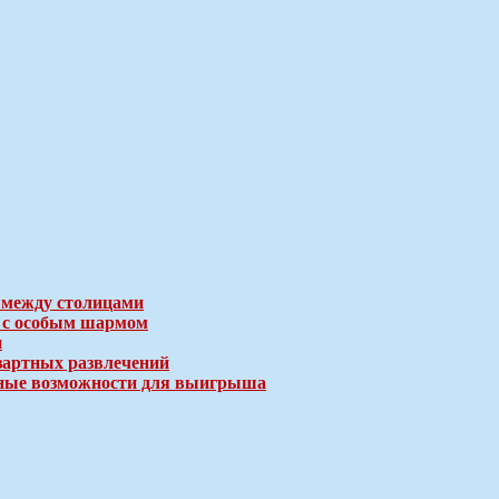
 между столицами
е с особым шармом
и
зартных развлечений
ичные возможности для выигрыша