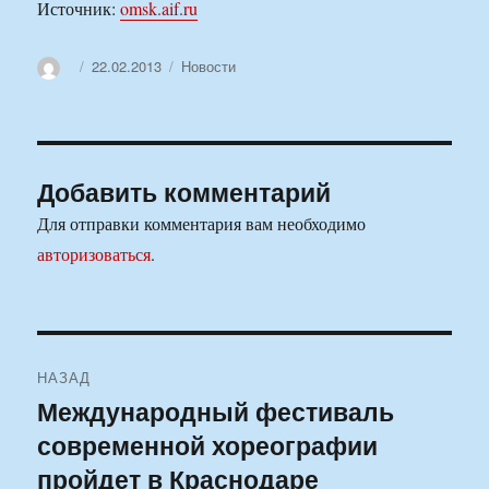
Источник:
omsk.aif.ru
Автор
Опубликовано
Рубрики
22.02.2013
Новости
Добавить комментарий
Для отправки комментария вам необходимо
авторизоваться
.
Навигация
НАЗАД
по
Международный фестиваль
Предыдущая
современной хореографии
запись:
записям
пройдет в Краснодаре