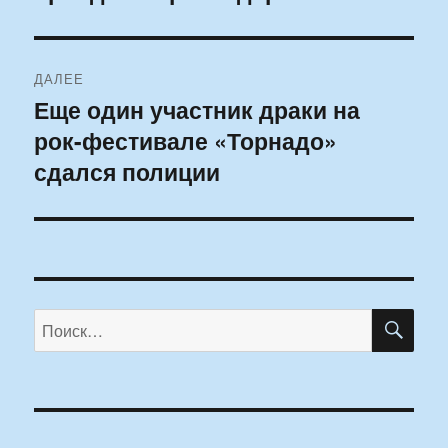
ДАЛЕЕ
Еще один участник драки на
Следующая
рок-фестивале «Торнадо»
запись:
сдался полиции
ПО
Искать: