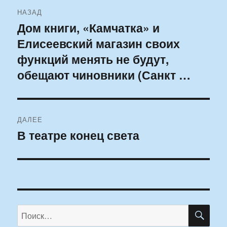
Навигация
НАЗАД
по
Дом книги, «Камчатка» и
Предыдущая
Елисеевский магазин своих
запись:
записям
функций менять не будут,
обещают чиновники (Санкт …
ДАЛЕЕ
В театре конец света
Следующая
запись:
ПО
Искать: