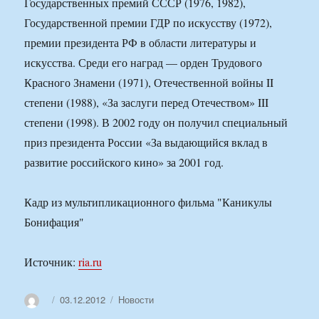
Государственных премий СССР (1976, 1982),
Государственной премии ГДР по искусству (1972),
премии президента РФ в области литературы и
искусства. Среди его наград — орден Трудового
Красного Знамени (1971), Отечественной войны II
степени (1988), «За заслуги перед Отечеством» III
степени (1998). В 2002 году он получил специальный
приз президента России «За выдающийся вклад в
развитие российского кино» за 2001 год.
Кадр из мультипликационного фильма "Каникулы
Бонифация"
Источник:
ria.ru
Автор
Опубликовано
Рубрики
03.12.2012
Новости