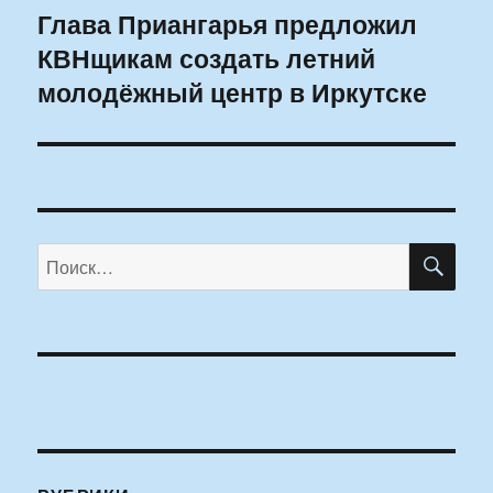
Глава Приангарья предложил
Следующая
КВНщикам создать летний
запись:
молодёжный центр в Иркутске
ПО
Искать: