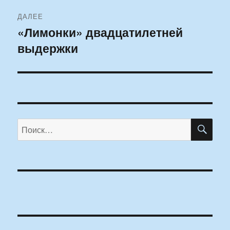
ДАЛЕЕ
«Лимонки» двадцатилетней
Следующая
выдержки
запись:
ПО
Искать: