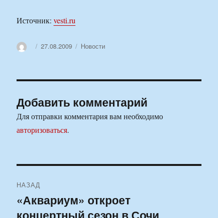
Источник:
vesti.ru
Автор
Опубликовано
Рубрики
27.08.2009
Новости
Добавить комментарий
Для отправки комментария вам необходимо
авторизоваться
.
Навигация
НАЗАД
по
«Аквариум» откроет
Предыдущая
концертный сезон в Сочи
запись:
записям