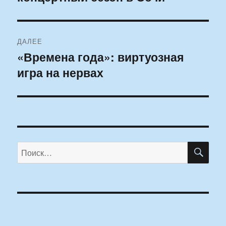
ДАЛЕЕ
«Времена года»: виртуозная
Следующая
игра на нервах
запись:
ПО
Искать: