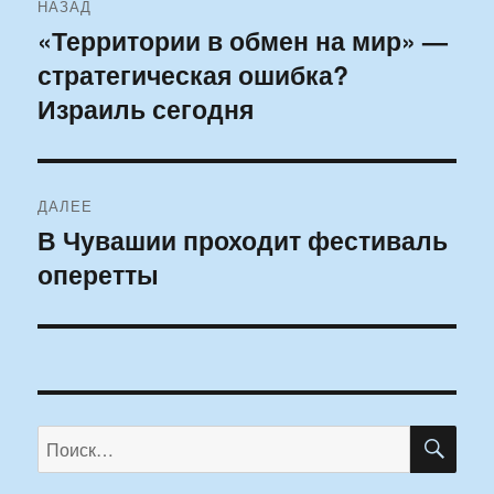
НАЗАД
по
«Территории в обмен на мир» —
Предыдущая
стратегическая ошибка?
запись:
записям
Израиль сегодня
ДАЛЕЕ
В Чувашии проходит фестиваль
Следующая
оперетты
запись:
ПО
Искать: