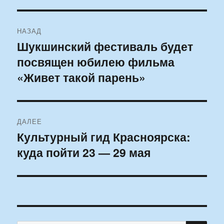
Навигация
НАЗАД
по
Шукшинский фестиваль будет
Предыдущая
посвящен юбилею фильма
запись:
записям
«Живет такой парень»
ДАЛЕЕ
Культурный гид Красноярска:
Следующая
куда пойти 23 — 29 мая
запись: