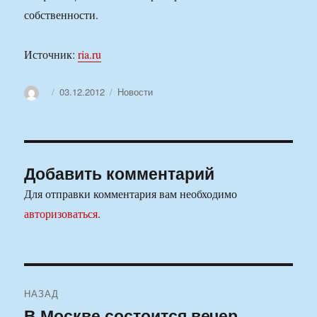
собственности.
Источник:
ria.ru
Автор
Опубликовано
Рубрики
03.12.2012
Новости
Добавить комментарий
Для отправки комментария вам необходимо
авторизоваться
.
Навигация
НАЗАД
по
В Москве состоится вечер,
Предыдущая