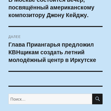
посвящённый американскому
запись:
записям
композитору Джону Кейджу.
ДАЛЕЕ
Глава Приангарья предложил
Следующая
КВНщикам создать летний
запись:
молодёжный центр в Иркутске
ПО
Искать: