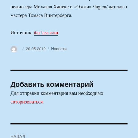
режиссера Михаэля Ханеке и «Охота» /Jagten/ датского
мастера Томаса Винтерберга.
Источник:
itar-tass.com
Автор
Опубликовано
Рубрики
20.05.2012
Новости
Добавить комментарий
Для отправки комментария вам необходимо
авторизоваться
.
Навигация
НАЗАД