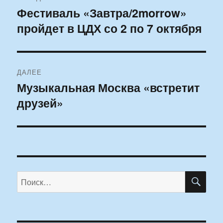
по
Фестиваль «Завтра/2morrow»
Предыдущая
пройдет в ЦДХ со 2 по 7 октября
запись:
записям
ДАЛЕЕ
Музыкальная Москва «встретит
Следующая
друзей»
запись:
ПО
Искать: