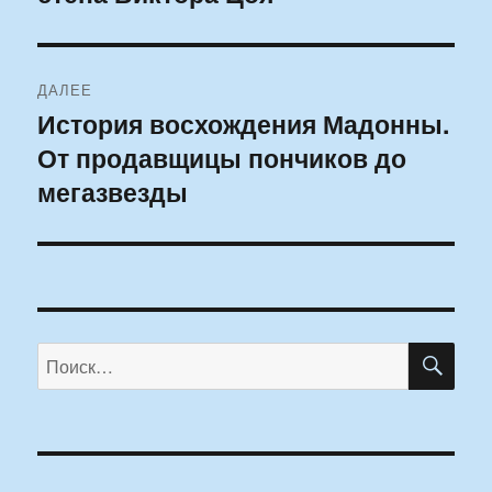
ДАЛЕЕ
История восхождения Мадонны.
Следующая
От продавщицы пончиков до
запись:
мегазвезды
ПО
Искать: