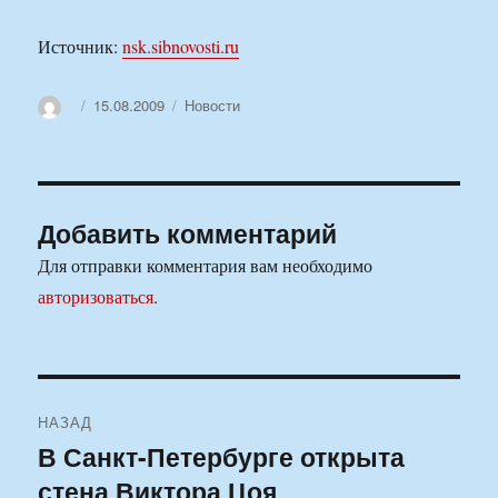
Источник:
nsk.sibnovosti.ru
Автор
Опубликовано
Рубрики
15.08.2009
Новости
Добавить комментарий
Для отправки комментария вам необходимо
авторизоваться
.
Навигация
НАЗАД
по
В Санкт-Петербурге открыта
Предыдущая
стена Виктора Цоя
запись:
записям