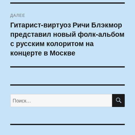
ДАЛЕЕ
Гитарист-виртуоз Ричи Блэкмор
Следующая
представил новый фолк-альбом
запись:
с русским колоритом на
концерте в Москве
ПО
Искать: