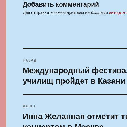
Добавить комментарий
Для отправки комментария вам необходимо
авторизо
Навигация
НАЗАД
по
Международный фестивал
Предыдущая
запись:
записям
училищ пройдет в Казани
ДАЛЕЕ
Инна Желанная отметит 
Следующая
запись:
концертом в Москве