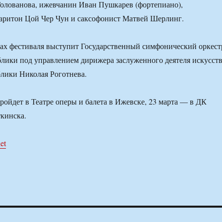
олованова, ижевчанин Иван Пушкарев (фортепиано),
баритон Цой Чер Чун и саксофонист Матвей Шерлинг.
ках фестиваля выступит Государственный симфонический оркест
лики под управлением дирижера заслуженного деятеля искусст
лики Николая Роготнева.
пройдет в Театре оперы и балета в Ижевске, 23 марта — в ДК
кинска.
et