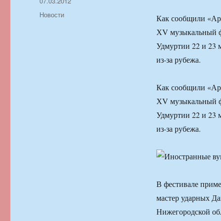
Автор
Опубликовано
07.03.2012
Рубрики
Новости
Как сообщили «Ар
ХV музыкальный ф
Удмуртии 22 и 23 м
из-за рубежа.
Как сообщили «Ар
ХV музыкальный ф
Удмуртии 22 и 23 м
из-за рубежа.
В фестивале приме
мастер ударных Да
Нижегородской обл