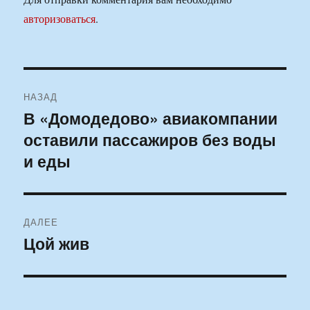
авторизоваться
.
Навигация
НАЗАД
по
В «Домодедово» авиакомпании
Предыдущая
оставили пассажиров без воды
запись:
записям
и еды
ДАЛЕЕ
Цой жив
Следующая
запись: