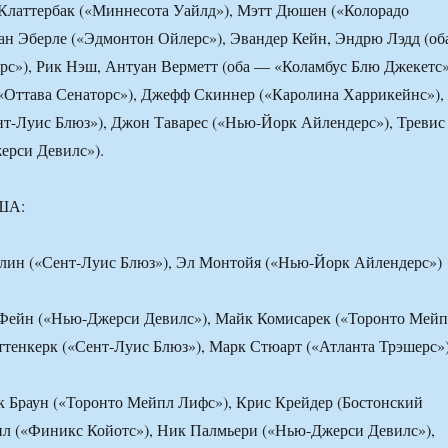
Клаттербак («Миннесота Уайлд»), Мэтт Дюшен («Колорадо
н Эберле («Эдмонтон Ойлерс»), Эвандер Кейн, Эндрю Лэдд (об
с»), Рик Нэш, Антуан Верметт (оба — «Коламбус Блю Джекетс»
«Оттава Сенаторс»), Джефф Скиннер («Каролина Харрикейнс»),
т-Луис Блюз»), Джон Таварес («Нью-Йорк Айлендерс»), Тревис
ерси Девилс»).
США:
клин («Сент-Луис Блюз»), Эл Монтойя («Нью-Йорк Айлендерс»)
Фейн («Нью-Джерси Девилс»), Майк Комисарек («Торонто Мейп
тенкерк («Сент-Луис Блюз»), Марк Стюарт («Атланта Трэшерс»
 Браун («Торонто Мейпл Лифс»), Крис Крейдер (Бостонский
ил («Финикс Койотс»), Ник Палмьери («Нью-Джерси Девилс»),