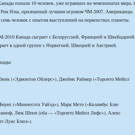
Канады попали 10 человек, уже игравших на чемпионатах мира, 
д Рик Нэш, признанный лучшим игроком ЧМ-2007. Американцы
 семь человек с опытом выступлений на первенствах планеты.
М-2010 Канада сыграет с Белоруссией, Францией и Швейцарией
ает в одной группе с Норвегией, Швецией и Австрией.
анады:
абник («Эдмонтон Ойлерс»), Джеймс Раймер («Торонто Мейпл
Бернс («Миннесота Уайлд»), Марк Мето («Коламбус Блю
Фанюф, Люк Шенн (оба — «Торонто Мейпл Лифс»), Алекс
т-Луис Блюз»).