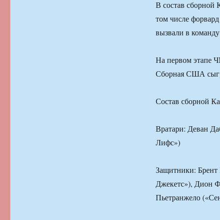
В состав сборной 
том числе форвар
вызвали в команду
На первом этапе Ч
Сборная США сыгр
Состав сборной К
Вратари: Деван Д
Лифс»)
Защитники: Брент 
Джекетс»), Дион 
Пьетранжело («Сен