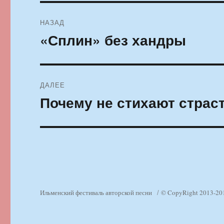
Навигация
НАЗАД
по
«Сплин» без хандры
Предыдущая
запись:
записям
ДАЛЕЕ
Почему не стихают страс
Следующая
запись:
Ильменский фестиваль авторской песни
© CopyRight 2013-20