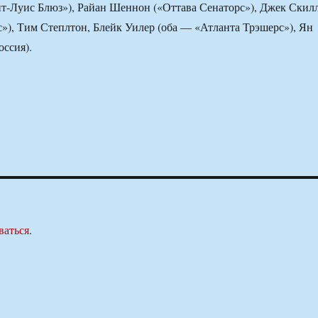
т-Луис Блюз»), Райан Шеннон («Оттава Сенаторс»), Джек Скил
»), Тим Степлтон, Блейк Уилер (оба — «Атланта Трэшерс»), Ян
ссия).
ваться
.